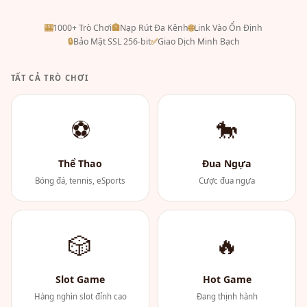
🎰
1000+ Trò Chơi
🏦
Nạp Rút Đa Kênh
🌐
Link Vào Ổn Định
🔒
Bảo Mật SSL 256-bit
✅
Giao Dịch Minh Bạch
TẤT CẢ TRÒ CHƠI
⚽
🐎
Thể Thao
Đua Ngựa
Bóng đá, tennis, eSports
Cược đua ngựa
🎲
🔥
Slot Game
Hot Game
Hàng nghìn slot đỉnh cao
Đang thịnh hành