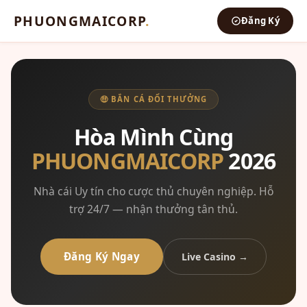
PHUONGMAICORP
.
Đăng Ký
🤑 BẮN CÁ ĐỔI THƯỞNG
Hòa Mình Cùng
PHUONGMAICORP
2026
Nhà cái Uy tín cho cược thủ chuyên nghiệp. Hỗ
trợ 24/7 — nhận thưởng tân thủ.
Đăng Ký Ngay
Live Casino →