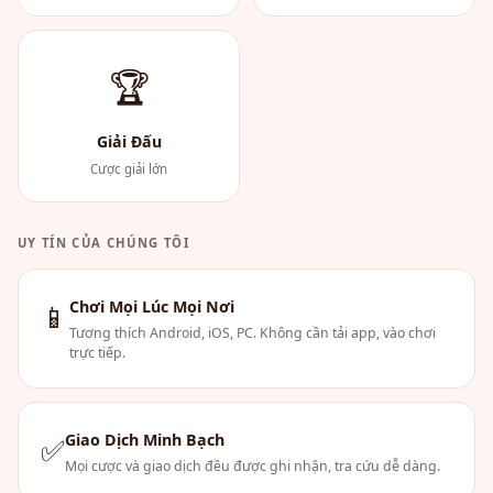
🏆
Giải Đấu
Cược giải lớn
UY TÍN CỦA CHÚNG TÔI
Chơi Mọi Lúc Mọi Nơi
📱
Tương thích Android, iOS, PC. Không cần tải app, vào chơi
trực tiếp.
Giao Dịch Minh Bạch
✅
Mọi cược và giao dịch đều được ghi nhận, tra cứu dễ dàng.