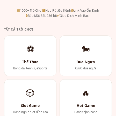
🎰
1000+ Trò Chơi
🏦
Nạp Rút Đa Kênh
🌐
Link Vào Ổn Định
🔒
Bảo Mật SSL 256-bit
✅
Giao Dịch Minh Bạch
TẤT CẢ TRÒ CHƠI
⚽
🐎
Thể Thao
Đua Ngựa
Bóng đá, tennis, eSports
Cược đua ngựa
🎲
🔥
Slot Game
Hot Game
Hàng nghìn slot đỉnh cao
Đang thịnh hành