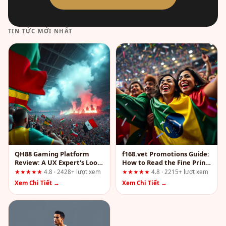
TIN TỨC MỚI NHẤT
QH88 Gaming Platform
f168.vet Promotions Guide:
Review: A UX Expert's Look
How to Read the Fine Print
at Trends, Friction Points,
Before You Claim
★★★★★
4.8 · 2428+ lượt xem
★★★★★
4.8 · 2215+ lượt xem
and Who Belongs
Xem Chi Tiết →
Xem Chi Tiết →