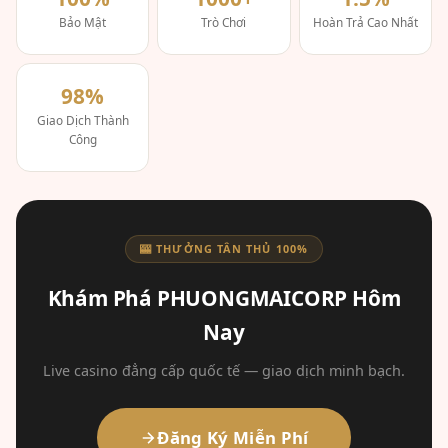
Bảo Mật
Trò Chơi
Hoàn Trả Cao Nhất
98%
Giao Dịch Thành
Công
🎰 THƯỞNG TÂN THỦ 100%
Khám Phá PHUONGMAICORP Hôm
Nay
Live casino đẳng cấp quốc tế — giao dịch minh bạch.
Đăng Ký Miễn Phí