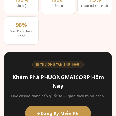
Bảo Mật
Trò Chơi
Hoàn Trả Cao Nhất
98%
Giao Dịch Thành
Công
🎰 THƯỞNG TÂN THỦ 100%
Khám Phá PHUONGMAICORP Hôm
Nay
Live casino đẳng cấp quốc tế — giao dịch minh bạch.
Đăng Ký Miễn Phí