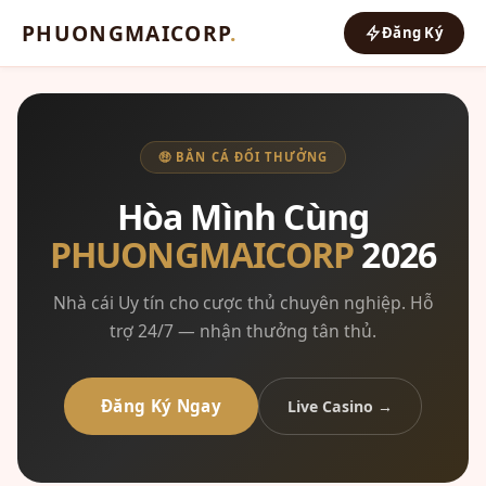
PHUONGMAICORP
.
Đăng Ký
🤑 BẮN CÁ ĐỔI THƯỞNG
Hòa Mình Cùng
PHUONGMAICORP
2026
Nhà cái Uy tín cho cược thủ chuyên nghiệp. Hỗ
trợ 24/7 — nhận thưởng tân thủ.
Đăng Ký Ngay
Live Casino →