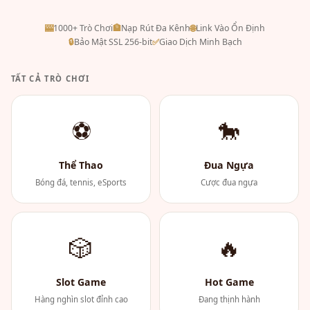
🎰
1000+ Trò Chơi
🏦
Nạp Rút Đa Kênh
🌐
Link Vào Ổn Định
🔒
Bảo Mật SSL 256-bit
✅
Giao Dịch Minh Bạch
TẤT CẢ TRÒ CHƠI
⚽
🐎
Thể Thao
Đua Ngựa
Bóng đá, tennis, eSports
Cược đua ngựa
🎲
🔥
Slot Game
Hot Game
Hàng nghìn slot đỉnh cao
Đang thịnh hành