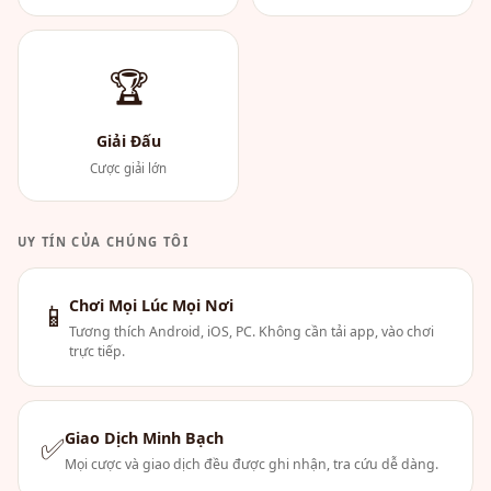
🏆
Giải Đấu
Cược giải lớn
UY TÍN CỦA CHÚNG TÔI
Chơi Mọi Lúc Mọi Nơi
📱
Tương thích Android, iOS, PC. Không cần tải app, vào chơi
trực tiếp.
Giao Dịch Minh Bạch
✅
Mọi cược và giao dịch đều được ghi nhận, tra cứu dễ dàng.