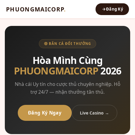
PHUONGMAICORP
.
Đăng Ký
🤑 BẮN CÁ ĐỔI THƯỞNG
Hòa Mình Cùng
PHUONGMAICORP
2026
Nhà cái Uy tín cho cược thủ chuyên nghiệp. Hỗ
trợ 24/7 — nhận thưởng tân thủ.
Đăng Ký Ngay
Live Casino →