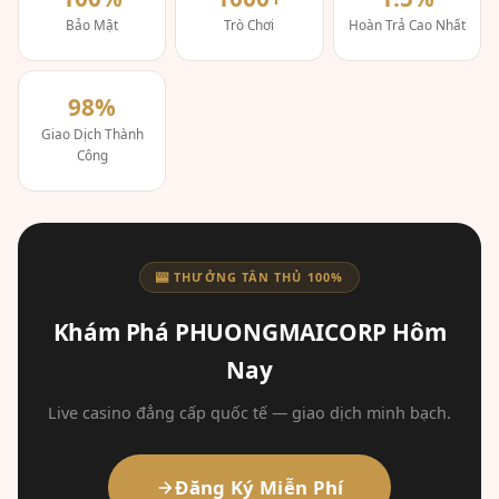
Bảo Mật
Trò Chơi
Hoàn Trả Cao Nhất
98%
Giao Dịch Thành
Công
🎰 THƯỞNG TÂN THỦ 100%
Khám Phá PHUONGMAICORP Hôm
Nay
Live casino đẳng cấp quốc tế — giao dịch minh bạch.
Đăng Ký Miễn Phí