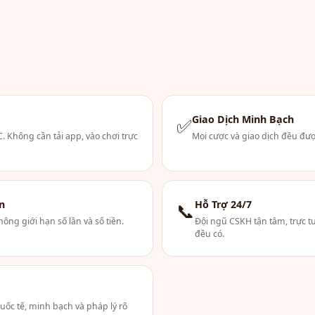
Giao Dịch Minh Bạch
✅
. Không cần tải app, vào chơi trực
Mọi cược và giao dịch đều đượ
n
Hỗ Trợ 24/7
📞
ông giới hạn số lần và số tiền.
Đội ngũ CSKH tận tâm, trực tu
đều có.
ốc tế, minh bạch và pháp lý rõ