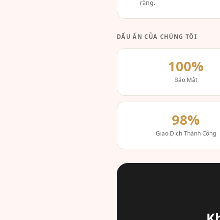
ràng.
DẤU ẤN CỦA CHÚNG TÔI
100%
Bảo Mật
98%
Giao Dịch Thành Công
K