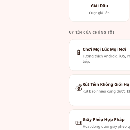
Giải Đấu
Cược giải lớn
UY TÍN CỦA CHÚNG TÔI
Chơi Mọi Lúc Mọi Nơi
📱
Tương thích Android, iOS, PC
tiếp.
Rút Tiền Không Giới Hạ
💰
Rút bao nhiêu cũng được, kh
Giấy Phép Hợp Pháp
📜
Hoạt động dưới giấy phép qu