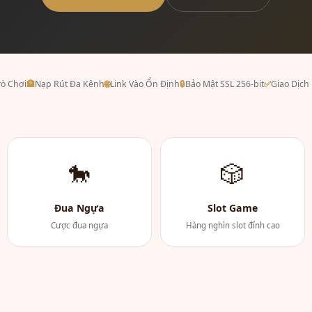
rò Chơi
🏦
Nạp Rút Đa Kênh
🌐
Link Vào Ổn Định
🔒
Bảo Mật SSL 256-bit
✅
Giao Dịch
🐎
🎲
Đua Ngựa
Slot Game
Cược đua ngựa
Hàng nghìn slot đỉnh cao