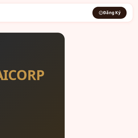
Đăng Ký
ICORP