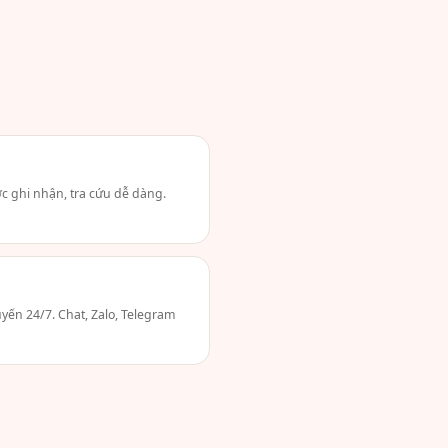
c ghi nhận, tra cứu dễ dàng.
yến 24/7. Chat, Zalo, Telegram