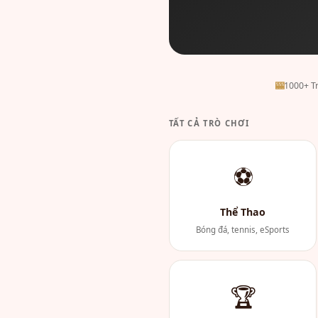
🎰
1000+ T
TẤT CẢ TRÒ CHƠI
⚽
Thể Thao
Bóng đá, tennis, eSports
🏆