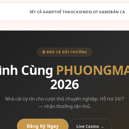
TẤT CẢ GAME
THỂ THAO
CASINO
SLOT GAME
BẮN CÁ
🤑 BẮN CÁ ĐỔI THƯỞNG
ình Cùng
PHUONGMA
2026
Nhà cái Uy tín cho cược thủ chuyên nghiệp. Hỗ trợ 24/7
— nhận thưởng tân thủ.
Đăng Ký Ngay
Live Casino →