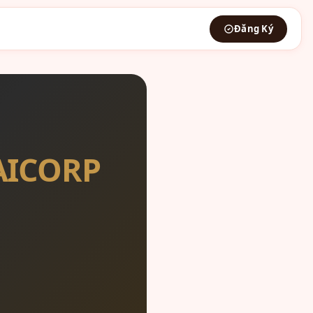
Đăng Ký
ICORP