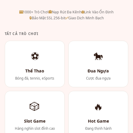
🎰
1000+ Trò Chơi
🏦
Nạp Rút Đa Kênh
🌐
Link Vào Ổn Định
🔒
Bảo Mật SSL 256-bit
✅
Giao Dịch Minh Bạch
TẤT CẢ TRÒ CHƠI
⚽
🐎
Thể Thao
Đua Ngựa
Bóng đá, tennis, eSports
Cược đua ngựa
🎲
🔥
Slot Game
Hot Game
Hàng nghìn slot đỉnh cao
Đang thịnh hành