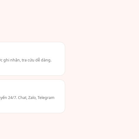
c ghi nhận, tra cứu dễ dàng.
yến 24/7. Chat, Zalo, Telegram