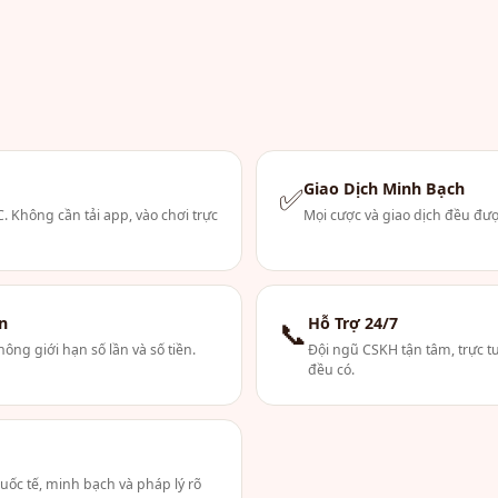
Giao Dịch Minh Bạch
✅
. Không cần tải app, vào chơi trực
Mọi cược và giao dịch đều đượ
n
Hỗ Trợ 24/7
📞
ông giới hạn số lần và số tiền.
Đội ngũ CSKH tận tâm, trực tu
đều có.
ốc tế, minh bạch và pháp lý rõ