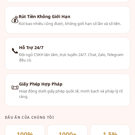
Rút Tiền Không Giới Hạn
💰
Rút bao nhiêu cũng được, không giới hạn số lần và số tiền.
Hỗ Trợ 24/7
📞
Đội ngũ CSKH tận tâm, trực tuyến 24/7. Chat, Zalo, Telegram
đều có.
Giấy Phép Hợp Pháp
📜
Hoạt động dưới giấy phép quốc tế, minh bạch và pháp lý rõ
ràng.
DẤU ẤN CỦA CHÚNG TÔI
100%
1000+
1.5%