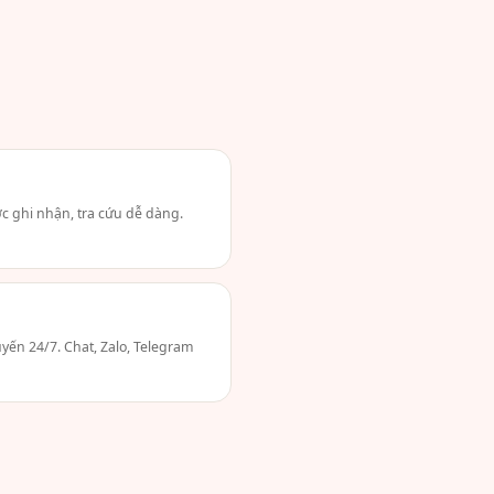
c ghi nhận, tra cứu dễ dàng.
yến 24/7. Chat, Zalo, Telegram