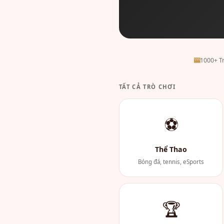
🎰
1000+ T
TẤT CẢ TRÒ CHƠI
⚽
Thể Thao
Bóng đá, tennis, eSports
🏆