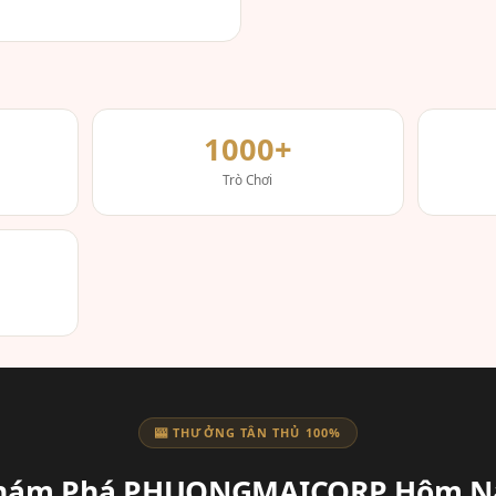
1000+
Trò Chơi
🎰 THƯỞNG TÂN THỦ 100%
hám Phá PHUONGMAICORP Hôm N