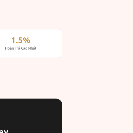
1.5%
Hoàn Trả Cao Nhất
ay