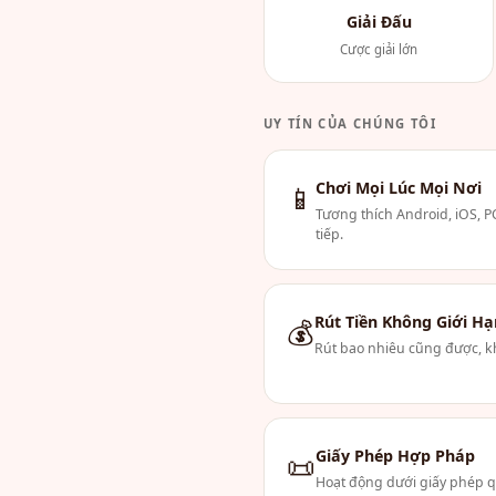
Giải Đấu
Cược giải lớn
UY TÍN CỦA CHÚNG TÔI
Chơi Mọi Lúc Mọi Nơi
📱
Tương thích Android, iOS, PC
tiếp.
Rút Tiền Không Giới Hạ
💰
Rút bao nhiêu cũng được, kh
Giấy Phép Hợp Pháp
📜
Hoạt động dưới giấy phép qu