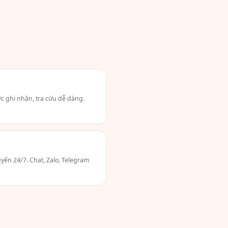
c ghi nhận, tra cứu dễ dàng.
yến 24/7. Chat, Zalo, Telegram