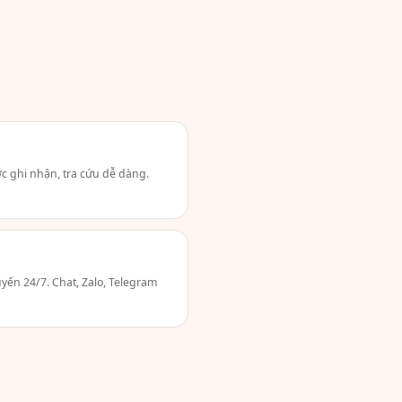
c ghi nhận, tra cứu dễ dàng.
yến 24/7. Chat, Zalo, Telegram