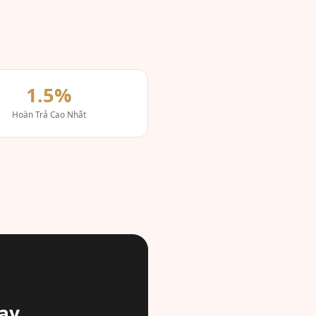
1.5%
Hoàn Trả Cao Nhất
ay