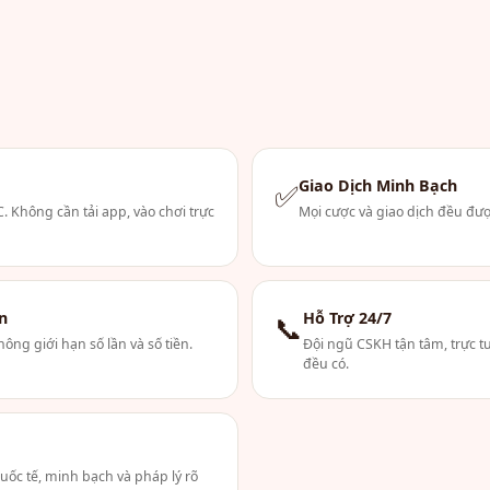
Giao Dịch Minh Bạch
✅
. Không cần tải app, vào chơi trực
Mọi cược và giao dịch đều đượ
n
Hỗ Trợ 24/7
📞
ông giới hạn số lần và số tiền.
Đội ngũ CSKH tận tâm, trực tu
đều có.
ốc tế, minh bạch và pháp lý rõ