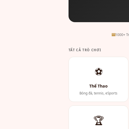
🎰
1000+ T
TẤT CẢ TRÒ CHƠI
⚽
Thể Thao
Bóng đá, tennis, eSports
🏆