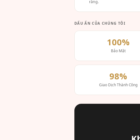
ràng.
DẤU ẤN CỦA CHÚNG TÔI
100%
Bảo Mật
98%
Giao Dịch Thành Công
K