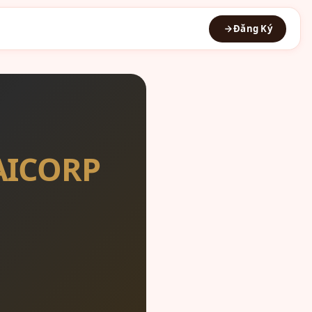
Đăng Ký
ICORP