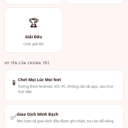
🏆
Giải Đấu
Cược giải lớn
UY TÍN CỦA CHÚNG TÔI
Chơi Mọi Lúc Mọi Nơi
📱
Tương thích Android, iOS, PC. Không cần tải app, vào chơi
trực tiếp.
Giao Dịch Minh Bạch
✅
Mọi cược và giao dịch đều được ghi nhận, tra cứu dễ dàng.