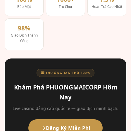
Bảo Mật
Trò Chơi
Hoàn Trả Cao Nhất
98%
Giao Dịch Thành
Công
🎰 THƯỞNG TÂN THỦ 100%
Khám Phá PHUONGMAICORP Hôm
Nay
Live casino đẳng cấp quốc tế — giao dịch minh bạch.
Đăng Ký Miễn Phí