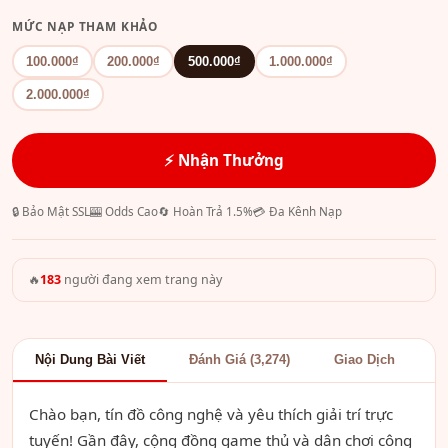
MỨC NẠP THAM KHẢO
100.000₫
200.000₫
500.000₫
1.000.000₫
2.000.000₫
⚡ Nhận Thưởng
🔒 Bảo Mật SSL
🎰 Odds Cao
🔄 Hoàn Trả 1.5%
💳 Đa Kênh Nạp
🔥
183
người đang xem trang này
Nội Dung Bài Viết
Đánh Giá (3,274)
Giao Dịch
Chào bạn, tín đồ công nghệ và yêu thích giải trí trực
tuyến! Gần đây, cộng đồng game thủ và dân chơi công