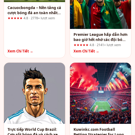
Cacuocbongda – Nền tảng cá
cược bóng đá an toàn nhất
cho dân mê trái bòn
★★★★★
4.8 · 2778+ lượt xem
Premier League hấp dẫn hơn
bao giờ hết nhờ các đội bóng
giàu cá tính
★★★★★
4.8 · 2141+ lượt xem
Xem Chi Tiết →
Xem Chi Tiết →
Trực tiếp World Cup Brazil:
Kuwinkc.com Football
Cơn sốt bóng đá và cách xem
Betting Strategies for Long-