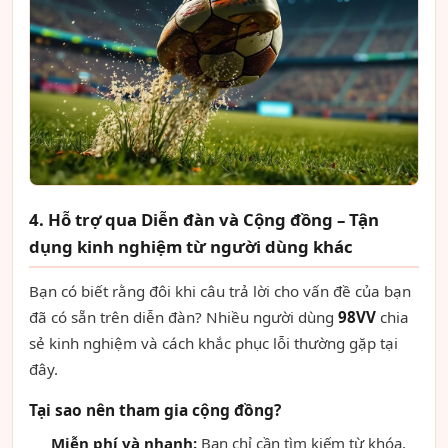
4. Hỗ trợ qua Diễn đàn và Cộng đồng – Tận
dụng kinh nghiệm từ người dùng khác
Bạn có biết rằng đôi khi câu trả lời cho vấn đề của bạn
đã có sẵn trên diễn đàn? Nhiều người dùng
98VV
chia
sẻ kinh nghiệm và cách khắc phục lỗi thường gặp tại
đây.
Tại sao nên tham gia cộng đồng?
Miễn phí và nhanh:
Bạn chỉ cần tìm kiếm từ khóa,