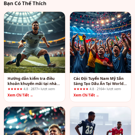
Bạn Có Thể Thích
Hướng dẫn kiểm tra điều
Các Đội Tuyển Nam Mỹ Sẵn
khoản khuyến mãi tại nhà
Sàng Tạo Dấu Ấn Tại World
cái i9bet thế nào cho đúng
Cup 2026
★★★★★
4.8 · 2877+ lượt xem
★★★★★
4.8 · 2164+ lượt xem
Xem Chi Tiết →
Xem Chi Tiết →