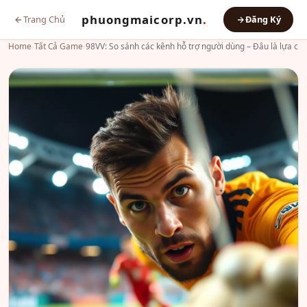
phuongmaicorp.vn
.
Trang Chủ
Đăng Ký
Home
›
Tất Cả Game
›
98VV: So sánh các kênh hỗ trợ người dùng – Đâu là lựa c