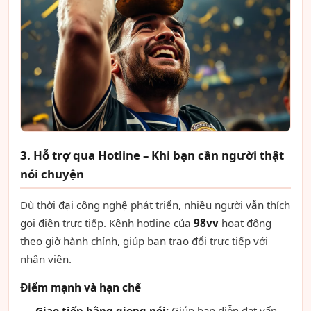
3. Hỗ trợ qua Hotline – Khi bạn cần người thật
nói chuyện
Dù thời đại công nghệ phát triển, nhiều người vẫn thích
gọi điện trực tiếp. Kênh hotline của
98vv
hoạt động
theo giờ hành chính, giúp bạn trao đổi trực tiếp với
nhân viên.
Điểm mạnh và hạn chế
Giao tiếp bằng giọng nói:
Giúp bạn diễn đạt vấn