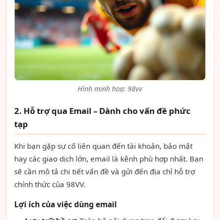
Hình minh hoạ: 98vv
2. Hỗ trợ qua Email – Dành cho vấn đề phức
tạp
Khi bạn gặp sự cố liên quan đến tài khoản, bảo mật
hay các giao dịch lớn, email là kênh phù hợp nhất. Bạn
sẽ cần mô tả chi tiết vấn đề và gửi đến địa chỉ hỗ trợ
chính thức của 98VV.
Lợi ích của việc dùng email