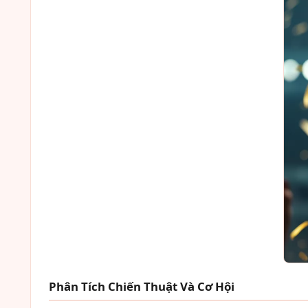
Phân Tích Chiến Thuật Và Cơ Hội