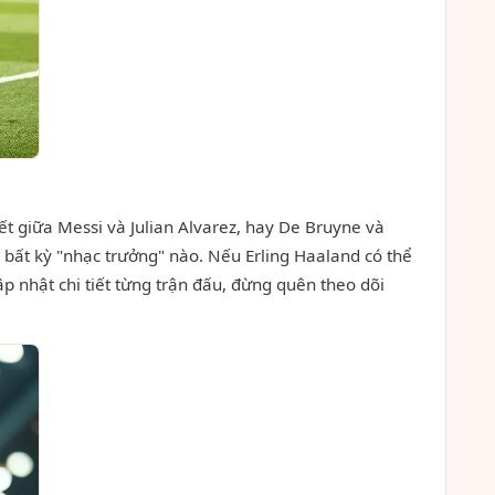
ết giữa Messi và Julian Alvarez, hay De Bruyne và
bất kỳ "nhạc trưởng" nào. Nếu Erling Haaland có thể
p nhật chi tiết từng trận đấu, đừng quên theo dõi