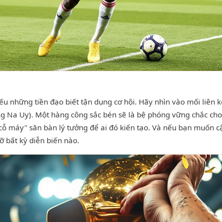
ếu những tiền đạo biết tận dụng cơ hội. Hãy nhìn vào mối liên k
 Na Uy). Một hàng công sắc bén sẽ là bệ phóng vững chắc cho 
cỗ máy" săn bàn lý tưởng để ai đó kiến tạo. Và nếu bạn muốn cậ
 bất kỳ diễn biến nào.