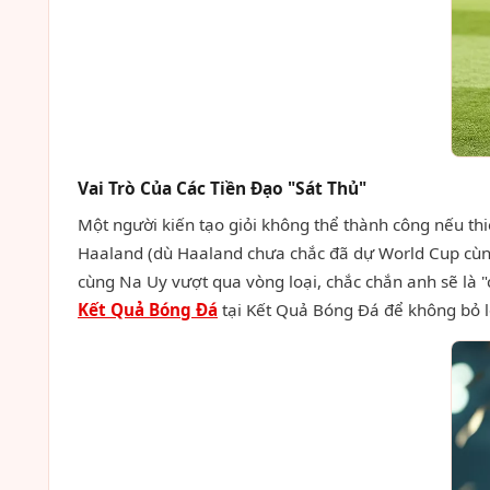
Vai Trò Của Các Tiền Đạo "Sát Thủ"
Một người kiến tạo giỏi không thể thành công nếu thi
Haaland (dù Haaland chưa chắc đã dự World Cup cùng
cùng Na Uy vượt qua vòng loại, chắc chắn anh sẽ là "
Kết Quả Bóng Đá
tại Kết Quả Bóng Đá để không bỏ lỡ