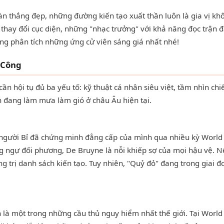
 thắng đẹp, những đường kiến tạo xuất thần luôn là gia vị khô
 thay đổi cục diện, những "nhạc trưởng" với khả năng đọc trận 
cùng phân tích những ứng cử viên sáng giá nhất nhé!
 Công
ần hội tụ đủ ba yếu tố: kỹ thuật cá nhân siêu việt, tầm nhìn ch
n đang làm mưa làm gió ở châu Âu hiện tại.
 người Bỉ đã chứng minh đẳng cấp của mình qua nhiều kỳ World
ngự đối phương, De Bruyne là nỗi khiếp sợ của mọi hậu vệ. Nếu
ng trị danh sách kiến tạo. Tuy nhiên, "Quỷ đỏ" đang trong giai 
 là một trong những cầu thủ nguy hiểm nhất thế giới. Tại Worl