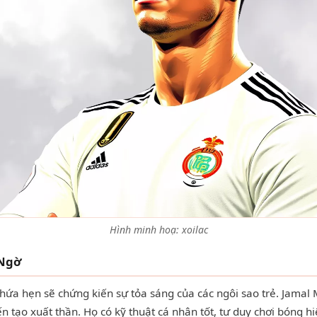
Hình minh hoạ: xoilac
 Ngờ
ứa hẹn sẽ chứng kiến sự tỏa sáng của các ngôi sao trẻ. Jamal 
 tạo xuất thần. Họ có kỹ thuật cá nhân tốt, tư duy chơi bóng hi