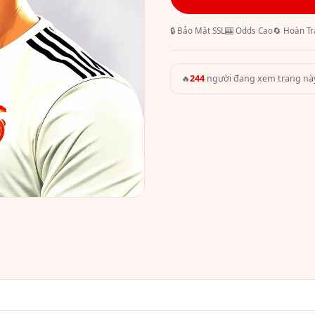
🔒 Bảo Mật SSL
🎰 Odds Cao
🔄 Hoàn Tr
🔥
244
người đang xem trang nà