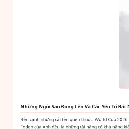
Những Ngôi Sao Đang Lên Và Các Yếu Tố Bất
Bên cạnh những cái tên quen thuộc, World Cup 2026 h
Foden của Anh đều là những tài năng có khả năng kiến