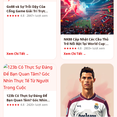
Go88 và Sự Trỗi Dậy Của
Cổng Game Giải Trí Trực
Tuyến
★★★★★
4.8 · 2847+ lượt xem
NK88 Cập Nhật Các Cầu Thủ
Trẻ Nổi Bật Tại World Cup:
Làn Gió Mới Cho Bóng Đá
★★★★★
4.8 · 2803+ lượt xem
Thế Giới
Xem Chi Tiết →
Xem Chi Tiết →
123b Có Thực Sự Đáng Để
Bạn Quan Tâm? Góc Nhìn
Thực Tế Từ Người Trong Cuộc
★★★★★
4.8 · 2420+ lượt xem