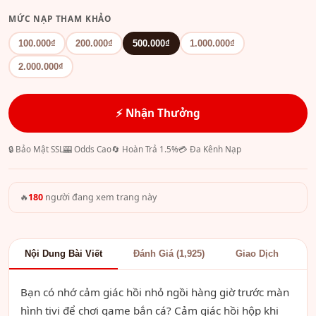
MỨC NẠP THAM KHẢO
100.000₫
200.000₫
500.000₫
1.000.000₫
2.000.000₫
⚡ Nhận Thưởng
🔒 Bảo Mật SSL
🎰 Odds Cao
🔄 Hoàn Trả 1.5%
💳 Đa Kênh Nạp
🔥
180
người đang xem trang này
Nội Dung Bài Viết
Đánh Giá (1,925)
Giao Dịch
Bạn có nhớ cảm giác hồi nhỏ ngồi hàng giờ trước màn
hình tivi để chơi game bắn cá? Cảm giác hồi hộp khi