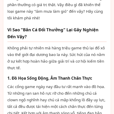
phần thưởng có giá trị thật. Vậy điều gì đã khiến thể
loại game này "làm mưa làm gió" đến vậy? Hãy cùng
tôi khám phá nhé!
Vì Sao "Bắn Cá Đổi Thưởng" Lại Gây Nghiện
Đến Vậy?
Không phải tự nhiên mà hàng triệu game thủ lại đổ xô
vào thế giới đại dương bao la này. Sức hút của nó nằm
ở sự kết hợp hoàn hảo giữa giải trí và cơ hội kiếm tiền
thực tế.
1. Đồ Họa Sống Động, Âm Thanh Chân Thực
Các cổng game ngày nay đầu tư rất mạnh vào đồ họa.
Từ những rạn san hô rực rỡ cho đến những chú cá
clown ngộ nghĩnh hay chú cá mập khổng lồ đầy uy lực,
tất cả đều được tái hiện một cách chân thực đến từng
chi tiết. Kết hợp với âm thanh sóng vỗ, tiếng đạn bắn