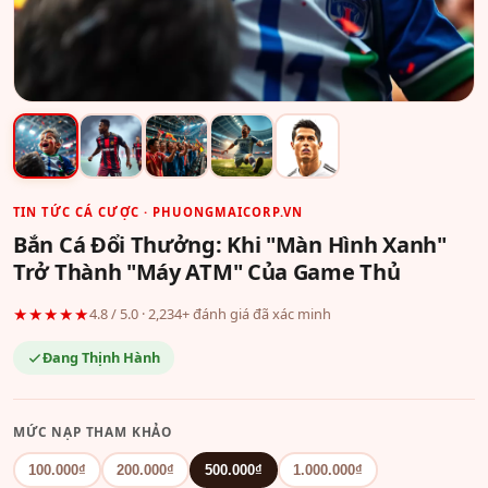
TIN TỨC CÁ CƯỢC · PHUONGMAICORP.VN
Bắn Cá Đổi Thưởng: Khi "Màn Hình Xanh"
Trở Thành "Máy ATM" Của Game Thủ
★★★★★
4.8 / 5.0 · 2,234+ đánh giá đã xác minh
Đang Thịnh Hành
MỨC NẠP THAM KHẢO
100.000₫
200.000₫
500.000₫
1.000.000₫