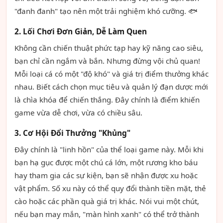
"đanh đanh" tạo nên một trải nghiệm khó cưỡng. 🐟
2. Lối Chơi Đơn Giản, Dễ Làm Quen
Không cần chiến thuật phức tạp hay kỹ năng cao siêu,
bạn chỉ cần ngắm và bắn. Nhưng đừng vội chủ quan!
Mỗi loại cá có một "độ khó" và giá trị điểm thưởng khác
nhau. Biết cách chọn mục tiêu và quản lý đạn dược mới
là chìa khóa để chiến thắng. Đây chính là điểm khiến
game vừa dễ chơi, vừa có chiều sâu.
3. Cơ Hội Đổi Thưởng "Khủng"
Đây chính là "linh hồn" của thể loại game này. Mỗi khi
bạn hạ gục được một chú cá lớn, một rương kho báu
hay tham gia các sự kiện, bạn sẽ nhận được xu hoặc
vật phẩm. Số xu này có thể quy đổi thành tiền mặt, thẻ
cào hoặc các phần quà giá trị khác. Nói vui một chút,
nếu bạn may mắn, "màn hình xanh" có thể trở thành