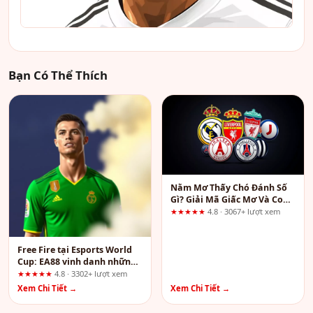
Bạn Có Thể Thích
Nằm Mơ Thấy Chó Đánh Số
Gì? Giải Mã Giấc Mơ Và Con
Số May Mắn
★★★★★
4.8 · 3067+ lượt xem
Free Fire tại Esports World
Cup: EA88 vinh danh những
pha bắn xuất thần – Phân
★★★★★
4.8 · 3302+ lượt xem
tích từ góc nhìn người dùng
Xem Chi Tiết →
Xem Chi Tiết →