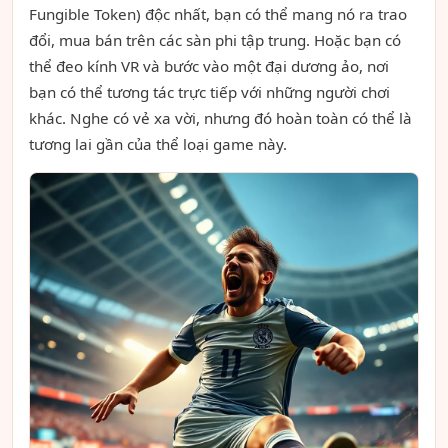
Fungible Token) độc nhất, bạn có thể mang nó ra trao
đổi, mua bán trên các sàn phi tập trung. Hoặc bạn có
thể đeo kính VR và bước vào một đại dương ảo, nơi
bạn có thể tương tác trực tiếp với những người chơi
khác. Nghe có vẻ xa vời, nhưng đó hoàn toàn có thể là
tương lai gần của thể loại game này.