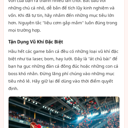
vốn của bạn ra thành nhiều lần chơi. Bắt đầu với
những chú cá nhỏ, dễ bắn để tích lũy kinh nghiệm và
vốn. Khi đã tự tin, hãy nhắm đến những mục tiêu lớn
hơn. Nguyên tắc "liệu cơm gắp mắm" luôn đúng trong
mọi trường hợp.
Tận Dụng Vũ Khí Đặc Biệt
Hầu hết các game bắn cá đều có những loại vũ khí đặc
biệt như tia laser, bom, hay lưới. Đây là "át chủ bài" để
bạn hạ gục những đàn cá đông đúc hoặc những con cá
boss khó nhằn. Đừng lãng phí chúng vào những mục
tiêu nhỏ lẻ. Hãy giữ lại để dùng vào thời điểm quyết
định.