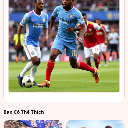
Bạn Có Thể Thích