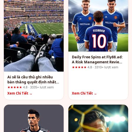
Daily Free Spins at Fly88.ad:
A Risk Management Review
of What to Check Before You
★★★★★
4.8 · 3310+ lượt xem
Spin
Ai sẽ là cầu thủ ghi nhiều
bàn thắng quyết định nhất
giải?
★★★★★
4.8 · 3335+ lượt xem
Xem Chi Tiết →
Xem Chi Tiết →