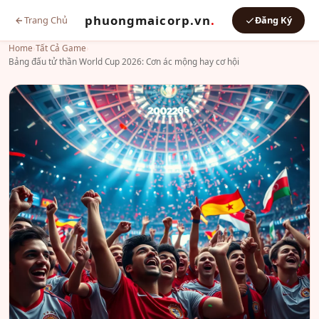
phuongmaicorp.vn
.
Trang Chủ
Đăng Ký
Home
›
Tất Cả Game
›
Bảng đấu tử thần World Cup 2026: Cơn ác mộng hay cơ hội