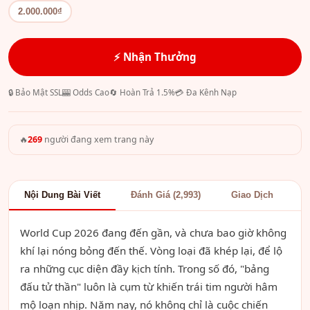
2.000.000₫
⚡ Nhận Thưởng
🔒 Bảo Mật SSL
🎰 Odds Cao
🔄 Hoàn Trả 1.5%
💳 Đa Kênh Nạp
🔥
269
người đang xem trang này
Nội Dung Bài Viết
Đánh Giá (2,993)
Giao Dịch
World Cup 2026 đang đến gần, và chưa bao giờ không
khí lại nóng bỏng đến thế. Vòng loại đã khép lại, để lộ
ra những cục diện đầy kịch tính. Trong số đó, "bảng
đấu tử thần" luôn là cụm từ khiến trái tim người hâm
mộ loạn nhịp. Năm nay, nó không chỉ là cuộc chiến