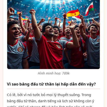
Hình minh hoạ: 789k
Vì sao bảng đấu tử thần lại hấp dẫn đến vậy?
Có lẽ, bởi vì nó tước bỏ mọi lý thuyết suông. Trong
bảng đấu tử thần, danh tiếng và lịch sử không còn ý