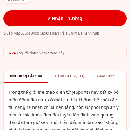
⚡ Nhận Thưởng
🔒 Bảo Mật SSL
🎰 Odds Cao
🔄 Hoàn Trả 1.5%
💳 Đa Kênh Nạp
🔥
243
người đang xem trang này
Nội Dung Bài Viết
Đánh Giá (2,133)
Giao Dịch
Trong thế giới thể thao điện tử (eSports) hay bất kỳ bộ
môn đồng đội nào, có một sự thật không thể chối cãi:
tài năng cá nhân chỉ là nền tảng, còn sự phối hợp ăn ý
mới là chìa khóa đưa đội tuyển lên đỉnh vinh quang.
Bạn đã bao giờ xem một trận đấu mà dàn sao "khủng"
nhất lại thua tan tác trước một đội hình bị đánh giá