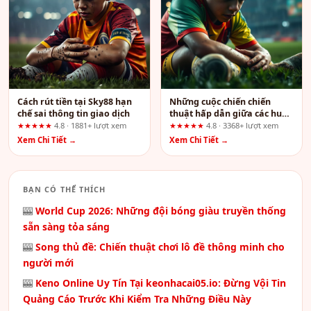
Cách rút tiền tại Sky88 hạn
Những cuộc chiến chiến
chế sai thông tin giao dịch
thuật hấp dẫn giữa các huấn
luyện viên
★★★★★
4.8 · 1881+ lượt xem
★★★★★
4.8 · 3368+ lượt xem
Xem Chi Tiết →
Xem Chi Tiết →
BẠN CÓ THỂ THÍCH
🎰
World Cup 2026: Những đội bóng giàu truyền thống
sẵn sàng tỏa sáng
🎰
Song thủ đề: Chiến thuật chơi lô đề thông minh cho
người mới
🎰
Keno Online Uy Tín Tại keonhacai05.io: Đừng Vội Tin
Quảng Cáo Trước Khi Kiểm Tra Những Điều Này