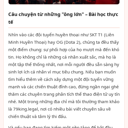
Câu chuyện từ những "ông lớn" – Bài học thực
tế
Nhìn vào các đội tuyển huyền thoại như SKT T1 (Liên
Minh Huyền Thoại) hay OG (Dota 2), chúng ta đều thấy
một điểm chung: sự phối hợp của họ mượt mà đến khó
tin. Họ không chỉ là những cá nhân xuất sắc, mà họ là
một tập thể thống nhất, nơi mỗi người đều sẵn sàng hy
sinh lợi ích cá nhân vì mục tiêu chung. Nếu bạn muốn
tìm hiểu thêm về cách xây dựng một đội tuyển vững
mạnh và các chiến thuật đỉnh cao, đừng ngần ngại ghé
thăm các chuyên trang phân tích thể thao điện tử uy tín
nhé. Một trong những địa chỉ mà tôi thường tham khảo
là 79king.legal, nơi có nhiều bài viết chuyên sâu về
chiến thuật và tâm lý thi đấu.
Và nếu bạn đang tìm kiếm một nền tảng để bắt đầu