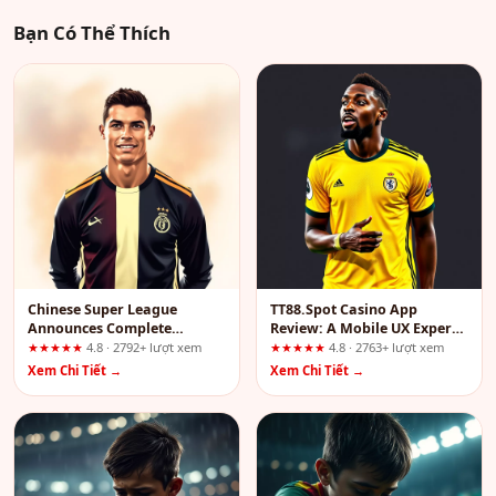
Bạn Có Thể Thích
Chinese Super League
TT88.Spot Casino App
Announces Complete
Review: A Mobile UX Expert’s
Reboot: Separating Fact
Take on Who Should Skip It
★★★★★
4.8 · 2792+ lượt xem
★★★★★
4.8 · 2763+ lượt xem
from Hype
Xem Chi Tiết →
Xem Chi Tiết →