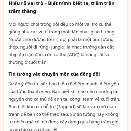
Hiểu rõ vai trò – Biết mình biết ta, trăm trận
trăm thắng
Mỗi người chơi trong đội đều có một vai trò cụ thể,
giống như các vị trí trong một dàn nhạc giao hưởng.
Người chơi đường trên (Top) phải là một bức tường
thép, người đi rừng (Jungle) là nhạc trưởng dẫn dắt
nhịp độ trận đấu, còn xạ thủ (ADC) là nòng cốt sát
thương ở cuối trận.
Tin tưởng vào chuyên môn của đồng đội
Sự ăn ý đến từ việc bạn hiểu rõ điểm mạnh, điểm yếu
của từng thành viên. Bạn biết khi nào nên nhường tài
nguyên cho xạ thủ để anh ta "cõng" team về cuối trận.
Bạn biết khi nào hỗ trợ (Support) sẽ lao vào mở giao
tranh để bạn có thể theo sau. Sự tin tưởng này không
tự nhiên mà có, nó được xây dựng qua hàng trăm giờ
luyện tập cùng nhau. 🎯