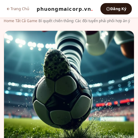
phuongmaicorp.vn
.
Trang Chủ
Đăng Ký
Home
›
Tất Cả Game
›
Bí quyết chiến thắng: Các đội tuyển phải phối hợp ăn ý