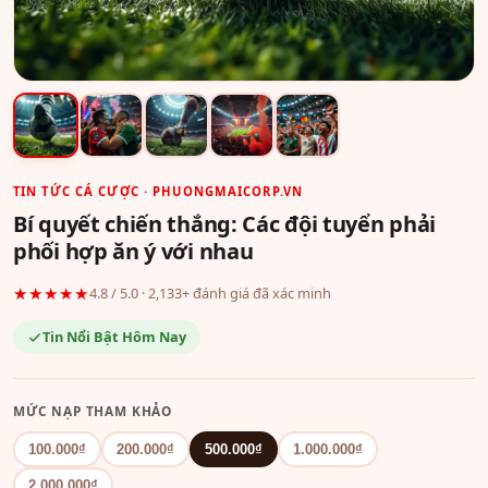
TIN TỨC CÁ CƯỢC · PHUONGMAICORP.VN
Bí quyết chiến thắng: Các đội tuyển phải
phối hợp ăn ý với nhau
★★★★★
4.8 / 5.0 · 2,133+ đánh giá đã xác minh
Tin Nổi Bật Hôm Nay
MỨC NẠP THAM KHẢO
100.000₫
200.000₫
500.000₫
1.000.000₫
2.000.000₫