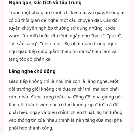
Ngắn gọn, súc tích và tập trung
Trong một pha giao tranh chỉ kéo dài vài giây, không ai
có đủ thời gian để nghe một câu chuyện dài. Các đội
tuyển chuyên nghiệp thường sử dụng những "code
word" (từ mã) hoặc câu lệnh ngắn như "back", "push",
"ult sẵn sàng", "nhìn mid". Sự nhất quán trong ngôn
ngữ giao tiếp giúp giảm thiểu tối đa sự hiểu lầm và
tăng tốc độ phản xạ.
Lắng nghe chủ động
Giao tiếp không chỉ là nói, mà còn là lắng nghe. Một
đội trưởng giỏi không chỉ đưa ra chỉ thị, mà còn phải
cảm nhận được trạng thái của đồng đội qua giọng nói.
Khi một thành viên nói "có thể không kịp đâu", cả đội
phải hiểu ngay và điều chỉnh chiến thuật. Sự tin tưởng
vào thông tin của nhau chính là nền tảng của mọi pha
phối hợp thành công.