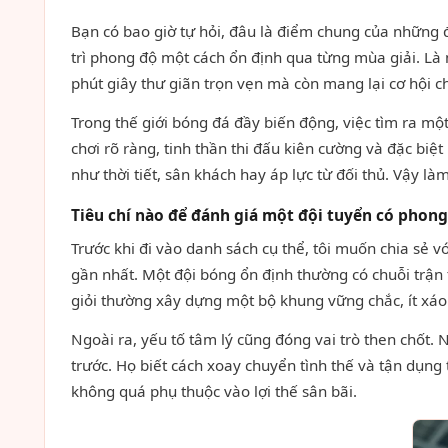
Bạn có bao giờ tự hỏi, đâu là điểm chung của những 
trì phong độ một cách ổn định qua từng mùa giải. Là 
phút giây thư giãn trọn vẹn mà còn mang lại cơ hội 
Trong thế giới bóng đá đầy biến động, việc tìm ra m
chơi rõ ràng, tinh thần thi đấu kiên cường và đặc b
như thời tiết, sân khách hay áp lực từ đối thủ. Vậy l
Tiêu chí nào để đánh giá một đội tuyển có phong
Trước khi đi vào danh sách cụ thể, tôi muốn chia sẻ vớ
gần nhất. Một đội bóng ổn định thường có chuỗi trận t
giỏi thường xây dựng một bộ khung vững chắc, ít xáo
Ngoài ra, yếu tố tâm lý cũng đóng vai trò then chốt. 
trước. Họ biết cách xoay chuyển tình thế và tận dụng
không quá phụ thuộc vào lợi thế sân bãi.