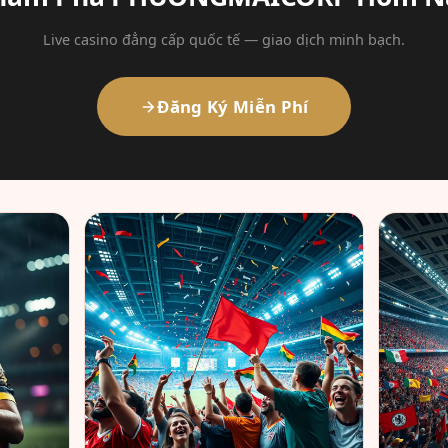
Live casino đẳng cấp quốc tế — giao dịch minh bạch.
Đăng Ký Miễn Phí