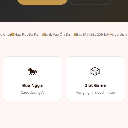
rò Chơi
🏦
Nạp Rút Đa Kênh
🌐
Link Vào Ổn Định
🔒
Bảo Mật SSL 256-bit
✅
Giao Dịch
🐎
🎲
Đua Ngựa
Slot Game
Cược đua ngựa
Hàng nghìn slot đỉnh cao