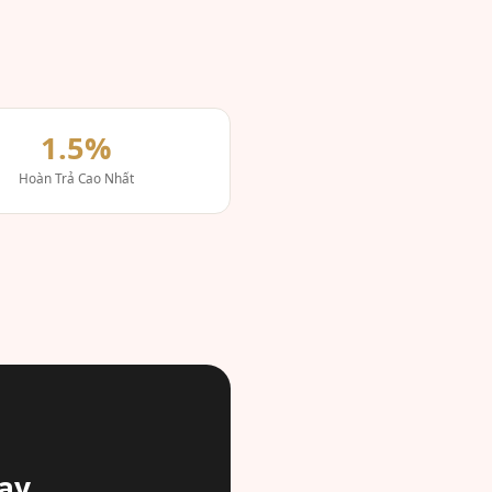
1.5%
Hoàn Trả Cao Nhất
ay