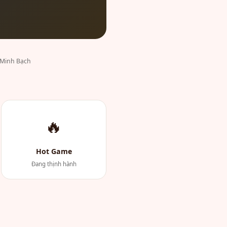
 Minh Bạch
🔥
Hot Game
Đang thịnh hành