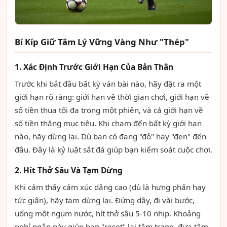
Bí Kíp Giữ Tâm Lý Vững Vàng Như "Thép"
1. Xác Định Trước Giới Hạn Của Bản Thân
Trước khi bắt đầu bất kỳ ván bài nào, hãy đặt ra một
giới hạn rõ ràng: giới hạn về thời gian chơi, giới hạn về
số tiền thua tối đa trong một phiên, và cả giới hạn về
số tiền thắng mục tiêu. Khi chạm đến bất kỳ giới hạn
nào, hãy dừng lại. Dù bạn có đang "đỏ" hay "đen" đến
đâu. Đây là kỷ luật sắt đá giúp bạn kiểm soát cuộc chơi.
2. Hít Thở Sâu Và Tạm Dừng
Khi cảm thấy cảm xúc dâng cao (dù là hưng phấn hay
tức giận), hãy tạm dừng lại. Đứng dậy, đi vài bước,
uống một ngụm nước, hít thở sâu 5-10 nhịp. Khoảng
nghỉ ngắn này giúp bạn "reset" lại tâm trạng, đưa tâm