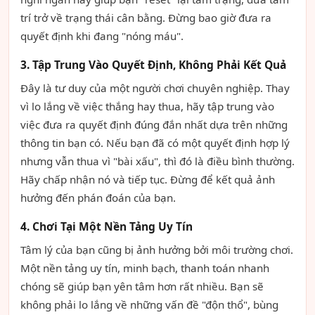
trí trở về trạng thái cân bằng. Đừng bao giờ đưa ra
quyết định khi đang "nóng máu".
3. Tập Trung Vào Quyết Định, Không Phải Kết Quả
Đây là tư duy của một người chơi chuyên nghiệp. Thay
vì lo lắng về việc thắng hay thua, hãy tập trung vào
việc đưa ra quyết định đúng đắn nhất dựa trên những
thông tin bạn có. Nếu bạn đã có một quyết định hợp lý
nhưng vẫn thua vì "bài xấu", thì đó là điều bình thường.
Hãy chấp nhận nó và tiếp tục. Đừng để kết quả ảnh
hưởng đến phán đoán của bạn.
4. Chơi Tại Một Nền Tảng Uy Tín
Tâm lý của bạn cũng bị ảnh hưởng bởi môi trường chơi.
Một nền tảng uy tín, minh bạch, thanh toán nhanh
chóng sẽ giúp bạn yên tâm hơn rất nhiều. Bạn sẽ
không phải lo lắng về những vấn đề "độn thổ", bùng