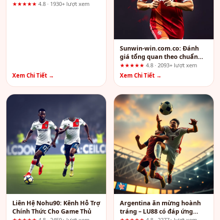
Cao
★★★★★
4.8 · 1930+ lượt xem
Sunwin-win.com.co: Đánh
giá tổng quan theo chuẩn
minh bạch, tốc độ và kiểm
★★★★★
4.8 · 2093+ lượt xem
soát rủi ro
Xem Chi Tiết →
Xem Chi Tiết →
Liên Hệ Nohu90: Kênh Hỗ Trợ
Argentina ăn mừng hoành
Chính Thức Cho Game Thủ
tráng – LU88 có đáp ứng
được kỳ vọng của người
★★★★★
4.8 · 2459+ lượt xem
★★★★★
4.8 · 2277+ lượt xem