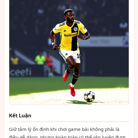
Kết Luận
Giữ tâm lý ổn định khi chơi game bài không phải là
điều dễ dàng, nhưng hoàn toàn có thể rèn luyện được.