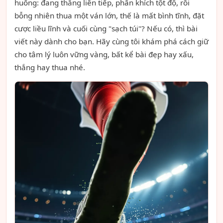
huống: đang thắng liên tiếp, phấn khích tột độ, rồi
bỗng nhiên thua một ván lớn, thế là mất bình tĩnh, đặt
cược liều lĩnh và cuối cùng "sạch túi"? Nếu có, thì bài
viết này dành cho bạn. Hãy cùng tôi khám phá cách giữ
cho tâm lý luôn vững vàng, bất kể bài đẹp hay xấu,
thắng hay thua nhé.