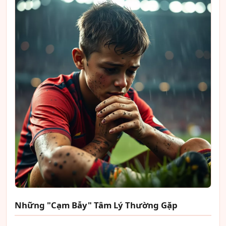
Những "Cạm Bẫy" Tâm Lý Thường Gặp