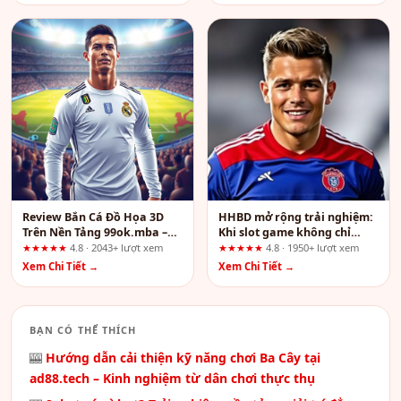
Review Bắn Cá Đồ Họa 3D
HHBD mở rộng trải nghiệm:
Trên Nền Tảng 99ok.mba –
Khi slot game không chỉ
Sân Chơi Cá Cược Đẳng Cấp
dành cho dân thể thao
★★★★★
4.8 · 2043+ lượt xem
★★★★★
4.8 · 1950+ lượt xem
Cho Dân Chuyên
Xem Chi Tiết →
Xem Chi Tiết →
BẠN CÓ THỂ THÍCH
🎰
Hướng dẫn cải thiện kỹ năng chơi Ba Cây tại
ad88.tech – Kinh nghiệm từ dân chơi thực thụ