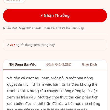
⚡ Nhận Thưởng
🔒 Bảo Mật SSL
🎰 Odds Cao
🔄 Hoàn Trả 1.5%
💳 Đa Kênh Nạp
🔥
277
người đang xem trang này
Nội Dung Bài Viết
Đánh Giá (3,226)
Giao Dịch
Với dân cá cược lâu năm, việc bỏ lỡ một pha bóng
quyết định vì lịch làm việc bận rộn là điều không thể
tránh khỏi. Nhưng câu chuyện không dừng lại ở việc
xem lại trận đấu. Một tay chơi thực thụ cần phân tích
diễn biến, đọc lại thế trận để rút ra bài học cho những
kèo cược tiếp theo. Đó là lý do tôi luôn tìm đến