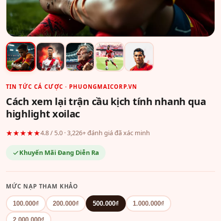
TIN TỨC CÁ CƯỢC · PHUONGMAICORP.VN
Cách xem lại trận cầu kịch tính nhanh qua
highlight xoilac
★★★★★
4.8 / 5.0 · 3,226+ đánh giá đã xác minh
Khuyến Mãi Đang Diễn Ra
MỨC NẠP THAM KHẢO
100.000₫
200.000₫
500.000₫
1.000.000₫
2.000.000₫