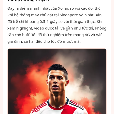
Đây là điểm mạnh nhất của Xoilac so với các đối thủ.
Với hệ thống máy chủ đặt tại Singapore và Nhật Bản,
độ trễ chỉ khoảng 0.5-1 giây so với thời gian thực. Khi
xem highlight, video được tải về gần như tức thì, không
cần chờ buff. Tôi đã thử nghiệm trên mạng 4G và wifi
gia đình, cả hai đều cho tốc độ mượt mà.