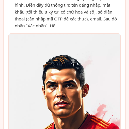
hình. Điền đầy đủ thông tin: tên đăng nhập, mật
khẩu (tối thiểu 8 ký tự, có chữ hoa và số), số điện
thoại (cần nhập mã OTP để xác thực), email. Sau đó
nhấn "Xác nhận". Hệ