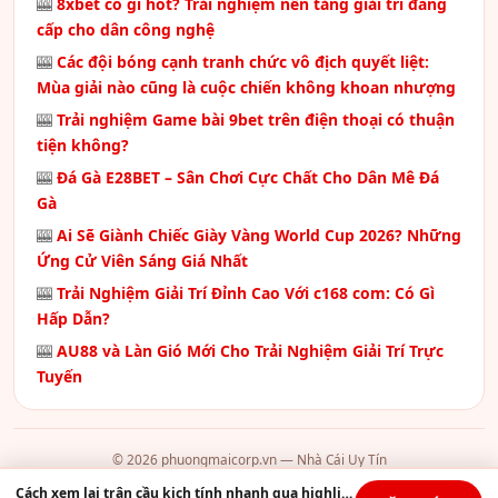
🎰
8xbet có gì hot? Trải nghiệm nền tảng giải trí đẳng
cấp cho dân công nghệ
🎰
Các đội bóng cạnh tranh chức vô địch quyết liệt:
Mùa giải nào cũng là cuộc chiến không khoan nhượng
🎰
Trải nghiệm Game bài 9bet trên điện thoại có thuận
tiện không?
🎰
Đá Gà E28BET – Sân Chơi Cực Chất Cho Dân Mê Đá
Gà
🎰
Ai Sẽ Giành Chiếc Giày Vàng World Cup 2026? Những
Ứng Cử Viên Sáng Giá Nhất
🎰
Trải Nghiệm Giải Trí Đỉnh Cao Với c168 com: Có Gì
Hấp Dẫn?
🎰
AU88 và Làn Gió Mới Cho Trải Nghiệm Giải Trí Trực
Tuyến
© 2026 phuongmaicorp.vn — Nhà Cái Uy Tín
Contact
·
Chính Sách Giao Dịch
·
Chính Sách Hoàn Trả
·
Chính Sách Bảo Mật
·
Cách xem lại trận cầu kịch tính nhanh qua highlight xoilac