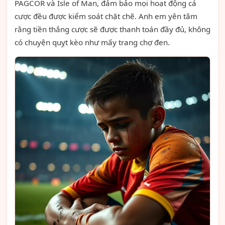
PAGCOR và Isle of Man, đảm bảo mọi hoạt động cá
cược đều được kiểm soát chặt chẽ. Anh em yên tâm
rằng tiền thắng cược sẽ được thanh toán đầy đủ, không
có chuyện quỵt kèo như mấy trang chợ đen.