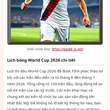
Hình minh hoạ:
https://qqs88.jp.net/
Lịch bóng World Cup 2026 chi tiết
Lịch thi đấu World Cup 2026 đã được FIFA phác thảo sơ
bộ, với các trận đấu diễn ra từ tháng 6 đến tháng 7
năm 2026. Tổng cộng có 104 trận đấu, tăng đáng kể so
với 64 trận của các kỳ trước. Các trận khai mạc và
chung kết dự kiến tổ chức tại các sân vận động lớn
nhất Bắc Mỹ. Để không bỏ lỡ bất kỳ thông tin nào, bạn
có thể theo dõi trực tiếp lịch bóng World Cup 2026 tại