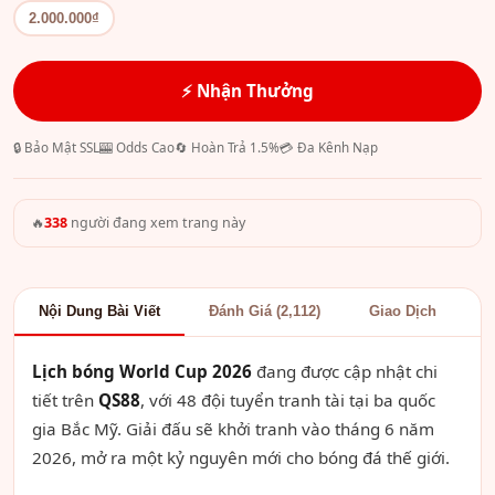
2.000.000₫
⚡ Nhận Thưởng
🔒 Bảo Mật SSL
🎰 Odds Cao
🔄 Hoàn Trả 1.5%
💳 Đa Kênh Nạp
🔥
338
người đang xem trang này
Nội Dung Bài Viết
Đánh Giá (2,112)
Giao Dịch
Lịch bóng World Cup 2026
đang được cập nhật chi
tiết trên
QS88
, với 48 đội tuyển tranh tài tại ba quốc
gia Bắc Mỹ. Giải đấu sẽ khởi tranh vào tháng 6 năm
2026, mở ra một kỷ nguyên mới cho bóng đá thế giới.