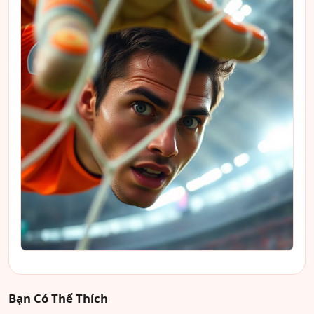
Bạn Có Thể Thích