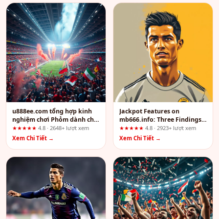
u888ee.com tổng hợp kinh
Jackpot Features on
nghiệm chơi Phỏm dành cho
mb666.info: Three Findings
người đam mê bài lá
That Change How You
★★★★★
4.8 · 2648+ lượt xem
★★★★★
4.8 · 2923+ lượt xem
Should Verify
Xem Chi Tiết →
Xem Chi Tiết →