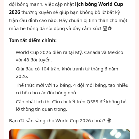
đội bóng mạnh. Việc cập nhật
lịch bóng World Cup
2026
thường xuyên sẽ giúp bạn không bỏ lỡ bất kỳ
trận cầu đỉnh cao nào. Hãy chuẩn bị tinh thần cho một
mùa hè bóng đá sôi động và đầy cảm xúc! 🏆⚽
Tom tắt điểm chính:
World Cup 2026 diễn ra tại Mỹ, Canada và Mexico
với 48 đội tuyển.
Giải đấu có 104 trận, khởi tranh từ tháng 6 năm
2026.
Thể thức mới với 12 bảng, 4 đội mỗi bảng, tạo nhiều
cơ hội cho các đội bóng nhỏ.
Cập nhật lịch thi đấu chi tiết trên QS88 để không bỏ
lỡ thông tin quan trọng.
Bạn đã sẵn sàng cho World Cup 2026 chưa? 🌍