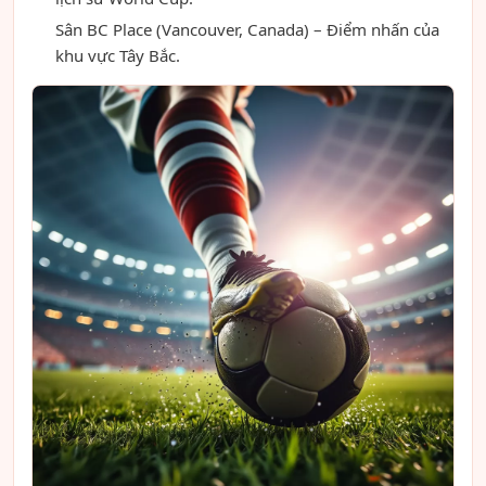
Sân BC Place (Vancouver, Canada) – Điểm nhấn của
khu vực Tây Bắc.