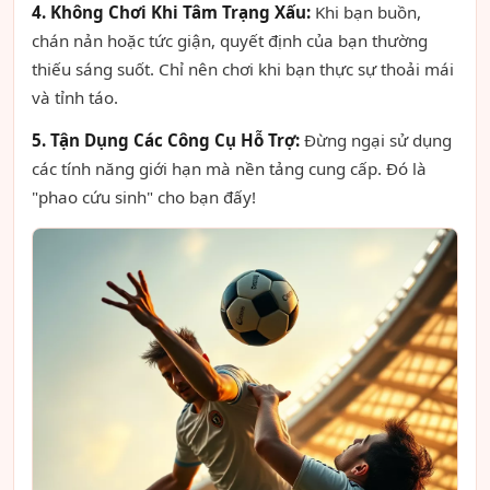
4. Không Chơi Khi Tâm Trạng Xấu:
Khi bạn buồn,
chán nản hoặc tức giận, quyết định của bạn thường
thiếu sáng suốt. Chỉ nên chơi khi bạn thực sự thoải mái
và tỉnh táo.
5. Tận Dụng Các Công Cụ Hỗ Trợ:
Đừng ngại sử dụng
các tính năng giới hạn mà nền tảng cung cấp. Đó là
"phao cứu sinh" cho bạn đấy!