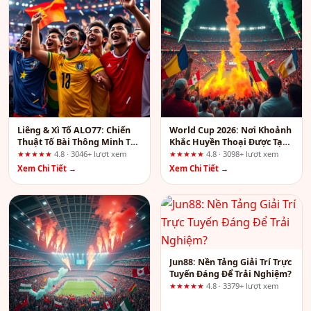
Liêng & Xì Tố ALO77: Chiến
World Cup 2026: Nơi Khoảnh
Thuật Tố Bài Thông Minh Từ
Khắc Huyền Thoại Được Tạo
Cơ Bản Đến Nâng Cao
Ra
★★★★★
4.8 · 3046+ lượt xem
★★★★★
4.8 · 3098+ lượt xem
Xem Chi Tiết →
Xem Chi Tiết →
Jun88: Nền Tảng Giải Trí Trực
Tuyến Đáng Để Trải Nghiệm?
★★★★★
4.8 · 3379+ lượt xem