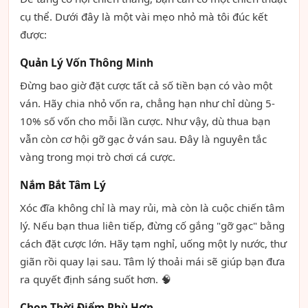
cụ thể. Dưới đây là một vài mẹo nhỏ mà tôi đúc kết
được:
Quản Lý Vốn Thông Minh
Đừng bao giờ đặt cược tất cả số tiền bạn có vào một
ván. Hãy chia nhỏ vốn ra, chẳng hạn như chỉ dùng 5-
10% số vốn cho mỗi lần cược. Như vậy, dù thua bạn
vẫn còn cơ hội gỡ gạc ở ván sau. Đây là nguyên tắc
vàng trong mọi trò chơi cá cược.
Nắm Bắt Tâm Lý
Xóc đĩa không chỉ là may rủi, mà còn là cuộc chiến tâm
lý. Nếu bạn thua liên tiếp, đừng cố gắng "gỡ gạc" bằng
cách đặt cược lớn. Hãy tạm nghỉ, uống một ly nước, thư
giãn rồi quay lại sau. Tâm lý thoải mái sẽ giúp bạn đưa
ra quyết định sáng suốt hơn. 🧠
Chọn Thời Điểm Phù Hợp