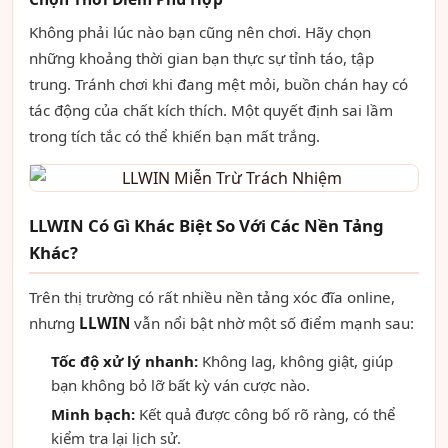
Không phải lúc nào bạn cũng nên chơi. Hãy chọn
những khoảng thời gian bạn thực sự tỉnh táo, tập
trung. Tránh chơi khi đang mệt mỏi, buồn chán hay có
tác động của chất kích thích. Một quyết định sai lầm
trong tích tắc có thể khiến bạn mất trắng.
LLWIN Có Gì Khác Biệt So Với Các Nền Tảng
Khác?
Trên thị trường có rất nhiều nền tảng xóc đĩa online,
nhưng
LLWIN
vẫn nổi bật nhờ một số điểm mạnh sau:
Tốc độ xử lý nhanh:
Không lag, không giật, giúp
bạn không bỏ lỡ bất kỳ ván cược nào.
Minh bạch:
Kết quả được công bố rõ ràng, có thể
kiểm tra lại lịch sử.