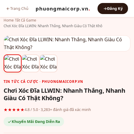
phuongmaicorp.vn
.
Trang Chủ
Đăng Ký
Home
›
Tất Cả Game
›
Chơi Xóc Đĩa LLWIN: Nhanh Thắng, Nhanh Giàu Có Thật Khô
TIN TỨC CÁ CƯỢC · PHUONGMAICORP.VN
Chơi Xóc Đĩa LLWIN: Nhanh Thắng, Nhanh
Giàu Có Thật Không?
★★★★★
4.8 / 5.0 · 3,283+ đánh giá đã xác minh
Khuyến Mãi Đang Diễn Ra