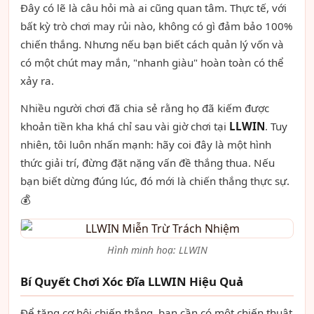
Đây có lẽ là câu hỏi mà ai cũng quan tâm. Thực tế, với
bất kỳ trò chơi may rủi nào, không có gì đảm bảo 100%
chiến thắng. Nhưng nếu bạn biết cách quản lý vốn và
có một chút may mắn, "nhanh giàu" hoàn toàn có thể
xảy ra.
Nhiều người chơi đã chia sẻ rằng họ đã kiếm được
khoản tiền kha khá chỉ sau vài giờ chơi tại
LLWIN
. Tuy
nhiên, tôi luôn nhấn mạnh: hãy coi đây là một hình
thức giải trí, đừng đặt nặng vấn đề thắng thua. Nếu
bạn biết dừng đúng lúc, đó mới là chiến thắng thực sự.
💰
Hình minh hoạ: LLWIN
Bí Quyết Chơi Xóc Đĩa LLWIN Hiệu Quả
Để tăng cơ hội chiến thắng, bạn cần có một chiến thuật