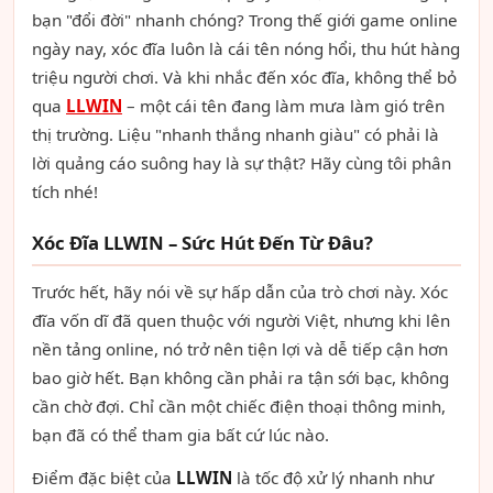
bạn "đổi đời" nhanh chóng? Trong thế giới game online
ngày nay, xóc đĩa luôn là cái tên nóng hổi, thu hút hàng
triệu người chơi. Và khi nhắc đến xóc đĩa, không thể bỏ
qua
LLWIN
– một cái tên đang làm mưa làm gió trên
thị trường. Liệu "nhanh thắng nhanh giàu" có phải là
lời quảng cáo suông hay là sự thật? Hãy cùng tôi phân
tích nhé!
Xóc Đĩa LLWIN – Sức Hút Đến Từ Đâu?
Trước hết, hãy nói về sự hấp dẫn của trò chơi này. Xóc
đĩa vốn dĩ đã quen thuộc với người Việt, nhưng khi lên
nền tảng online, nó trở nên tiện lợi và dễ tiếp cận hơn
bao giờ hết. Bạn không cần phải ra tận sới bạc, không
cần chờ đợi. Chỉ cần một chiếc điện thoại thông minh,
bạn đã có thể tham gia bất cứ lúc nào.
Điểm đặc biệt của
LLWIN
là tốc độ xử lý nhanh như