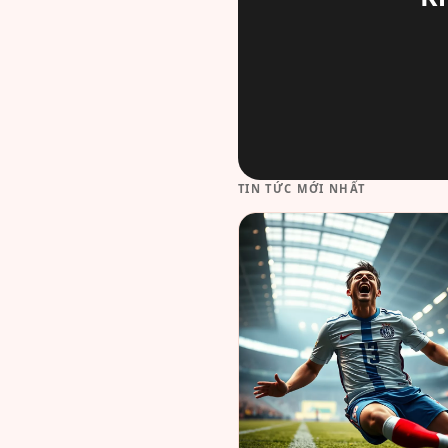
TIN TỨC MỚI NHẤT