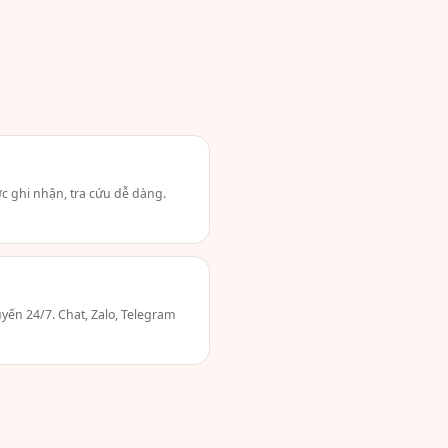
c ghi nhận, tra cứu dễ dàng.
yến 24/7. Chat, Zalo, Telegram