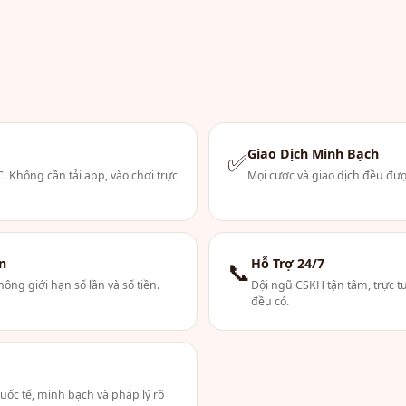
Giao Dịch Minh Bạch
✅
. Không cần tải app, vào chơi trực
Mọi cược và giao dịch đều đượ
n
Hỗ Trợ 24/7
📞
ông giới hạn số lần và số tiền.
Đội ngũ CSKH tận tâm, trực tu
đều có.
ốc tế, minh bạch và pháp lý rõ