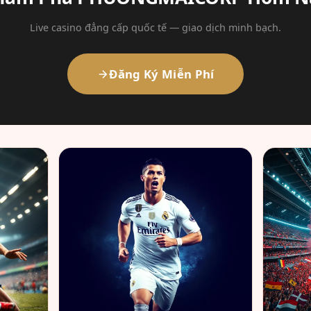
Live casino đẳng cấp quốc tế — giao dịch minh bạch.
Đăng Ký Miễn Phí