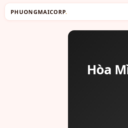
PHUONGMAICORP
.
Hòa M