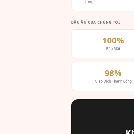
ràng.
DẤU ẤN CỦA CHÚNG TÔI
100%
Bảo Mật
98%
Giao Dịch Thành Công
K