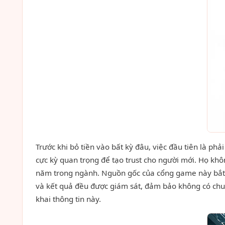
Trước khi bỏ tiền vào bất kỳ đâu, việc đầu tiên là phải
cực kỳ quan trọng để tạo trust cho người mới. Họ kh
năm trong ngành. Nguồn gốc của cổng game này bắt n
và kết quả đều được giám sát, đảm bảo không có chu
khai thông tin này.