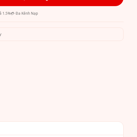
ả 1.5%
💳 Đa Kênh Nạp
y