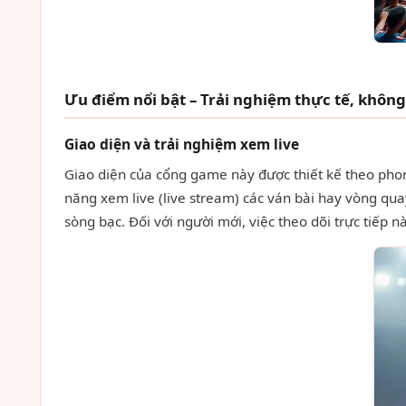
Ưu điểm nổi bật – Trải nghiệm thực tế, không
Giao diện và trải nghiệm xem live
Giao diện của cổng game này được thiết kế theo phong 
năng xem live (live stream) các ván bài hay vòng quay
sòng bạc. Đối với người mới, việc theo dõi trực tiếp