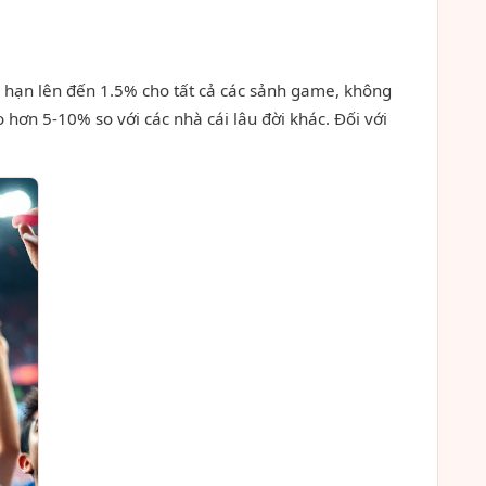
i hạn lên đến 1.5% cho tất cả các sảnh game, không
 hơn 5-10% so với các nhà cái lâu đời khác. Đối với