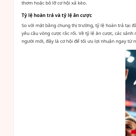
thơm hoặc bỏ lỡ cơ hội xả kèo.
Tỷ lệ hoàn trả và tỷ lệ ăn cược
So với mặt bằng chung thị trường, tỷ lệ hoàn trả tại
yêu cầu vòng cược rắc rối. Về tỷ lệ ăn cược, các sảnh
người mới, đây là cơ hội để tối ưu lợi nhuận ngay từ 