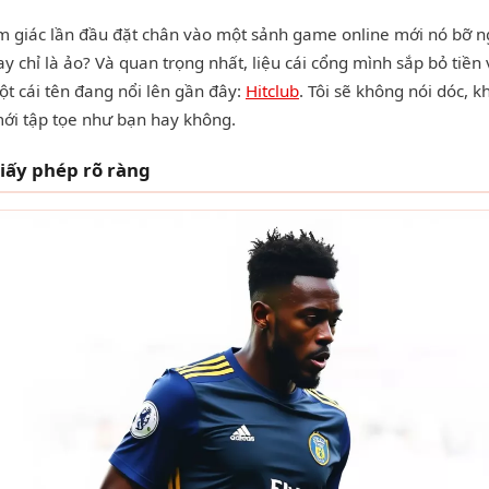
ảm giác lần đầu đặt chân vào một sảnh game online mới nó bỡ ng
ay chỉ là ảo? Và quan trọng nhất, liệu cái cổng mình sắp bỏ tiền
 cái tên đang nổi lên gần đây:
Hitclub
. Tôi sẽ không nói dóc, 
mới tập tọe như bạn hay không.
iấy phép rõ ràng