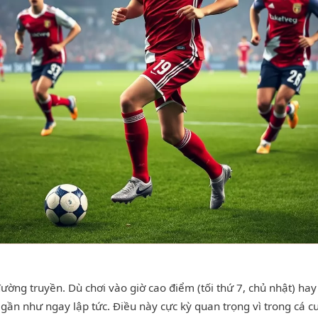
ường truyền. Dù chơi vào giờ cao điểm (tối thứ 7, chủ nhật) hay
 gần như ngay lập tức. Điều này cực kỳ quan trọng vì trong cá c