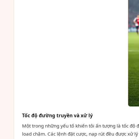
Tốc độ đường truyền và xử lý
Một trong những yếu tố khiến tôi ấn tượng là tốc độ đ
load chậm. Các lệnh đặt cược, nạp rút đều được xử lý