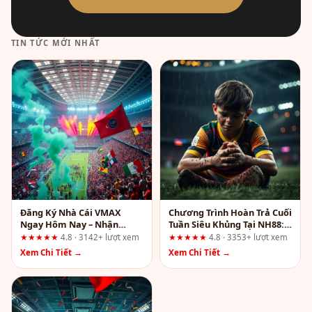
TIN TỨC MỚI NHẤT
Đăng Ký Nhà Cái VMAX
Chương Trình Hoàn Trả Cuối
Ngay Hôm Nay – Nhận
Tuần Siêu Khủng Tại NH88:
Ngon Trọn Gói Quà Khủng
Nên Tin Hay Nên Kiểm
★★★★★
4.8 · 3142+ lượt xem
★★★★★
4.8 · 3353+ lượt xem
Chứng?
Xem Chi Tiết →
Xem Chi Tiết →