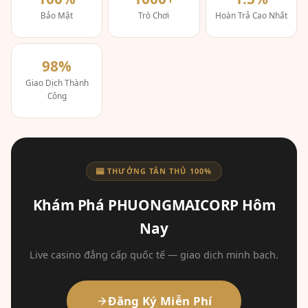
Bảo Mật
Trò Chơi
Hoàn Trả Cao Nhất
98%
Giao Dịch Thành
Công
🎰 THƯỞNG TÂN THỦ 100%
Khám Phá PHUONGMAICORP Hôm
Nay
Live casino đẳng cấp quốc tế — giao dịch minh bạch.
Đăng Ký Miễn Phí