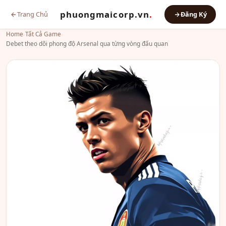
phuongmaicorp.vn
.
Trang Chủ
Đăng Ký
Home
›
Tất Cả Game
›
Debet theo dõi phong độ Arsenal qua từng vòng đấu quan