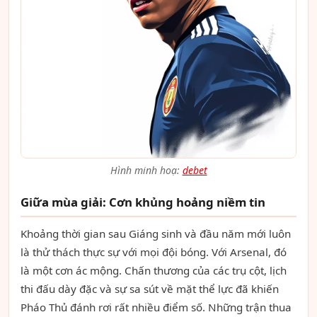
Hình minh hoạ:
debet
Giữa mùa giải: Cơn khủng hoảng niềm tin
Khoảng thời gian sau Giáng sinh và đầu năm mới luôn
là thử thách thực sự với mọi đội bóng. Với Arsenal, đó
là một cơn ác mộng. Chấn thương của các trụ cột, lịch
thi đấu dày đặc và sự sa sút về mặt thể lực đã khiến
Pháo Thủ đánh rơi rất nhiều điểm số. Những trận thua