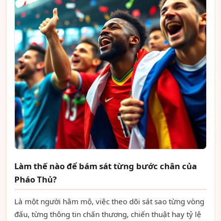
Làm thế nào để bám sát từng bước chân của
Pháo Thủ?
Là một người hâm mộ, việc theo dõi sát sao từng vòng
đấu, từng thông tin chấn thương, chiến thuật hay tỷ lệ