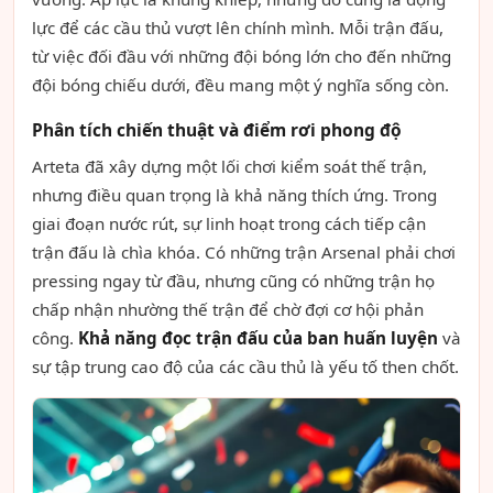
lực để các cầu thủ vượt lên chính mình. Mỗi trận đấu,
từ việc đối đầu với những đội bóng lớn cho đến những
đội bóng chiếu dưới, đều mang một ý nghĩa sống còn.
Phân tích chiến thuật và điểm rơi phong độ
Arteta đã xây dựng một lối chơi kiểm soát thế trận,
nhưng điều quan trọng là khả năng thích ứng. Trong
giai đoạn nước rút, sự linh hoạt trong cách tiếp cận
trận đấu là chìa khóa. Có những trận Arsenal phải chơi
pressing ngay từ đầu, nhưng cũng có những trận họ
chấp nhận nhường thế trận để chờ đợi cơ hội phản
công.
Khả năng đọc trận đấu của ban huấn luyện
và
sự tập trung cao độ của các cầu thủ là yếu tố then chốt.