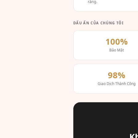
ràng.
DẤU ẤN CỦA CHÚNG TÔI
100%
Bảo Mật
98%
Giao Dịch Thành Công
K