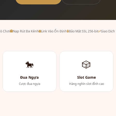
rò Chơi
🏦
Nạp Rút Đa Kênh
🌐
Link Vào Ổn Định
🔒
Bảo Mật SSL 256-bit
✅
Giao Dịch
🐎
🎲
Đua Ngựa
Slot Game
Cược đua ngựa
Hàng nghìn slot đỉnh cao