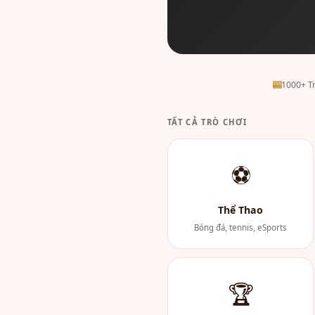
🎰
1000+ T
TẤT CẢ TRÒ CHƠI
⚽
Thể Thao
Bóng đá, tennis, eSports
🏆