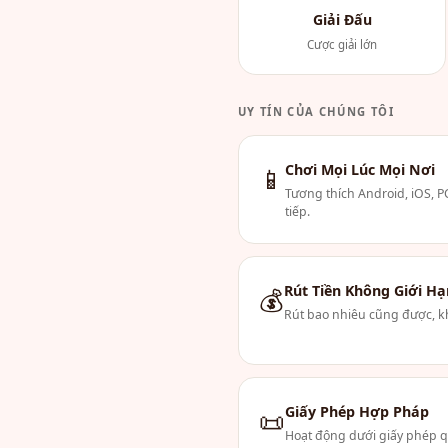
Giải Đấu
Cược giải lớn
UY TÍN CỦA CHÚNG TÔI
Chơi Mọi Lúc Mọi Nơi
📱
Tương thích Android, iOS, PC
tiếp.
Rút Tiền Không Giới Hạ
💰
Rút bao nhiêu cũng được, kh
Giấy Phép Hợp Pháp
📜
Hoạt động dưới giấy phép qu