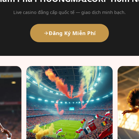
Live casino đẳng cấp quốc tế — giao dịch minh bạch.
Đăng Ký Miễn Phí