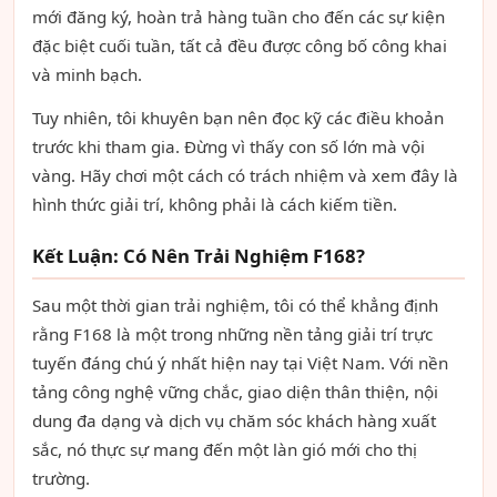
mới đăng ký, hoàn trả hàng tuần cho đến các sự kiện
đặc biệt cuối tuần, tất cả đều được công bố công khai
và minh bạch.
Tuy nhiên, tôi khuyên bạn nên đọc kỹ các điều khoản
trước khi tham gia. Đừng vì thấy con số lớn mà vội
vàng. Hãy chơi một cách có trách nhiệm và xem đây là
hình thức giải trí, không phải là cách kiếm tiền.
Kết Luận: Có Nên Trải Nghiệm F168?
Sau một thời gian trải nghiệm, tôi có thể khẳng định
rằng F168 là một trong những nền tảng giải trí trực
tuyến đáng chú ý nhất hiện nay tại Việt Nam. Với nền
tảng công nghệ vững chắc, giao diện thân thiện, nội
dung đa dạng và dịch vụ chăm sóc khách hàng xuất
sắc, nó thực sự mang đến một làn gió mới cho thị
trường.