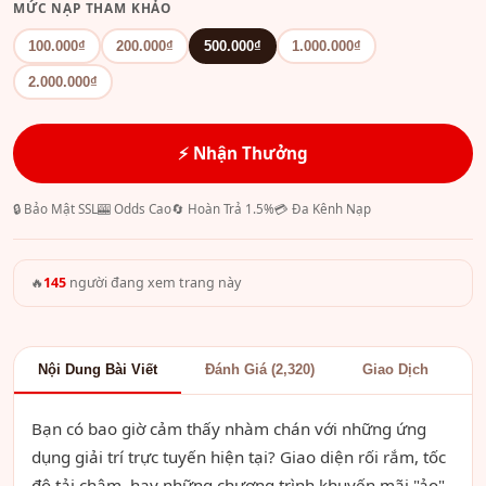
MỨC NẠP THAM KHẢO
100.000₫
200.000₫
500.000₫
1.000.000₫
2.000.000₫
⚡ Nhận Thưởng
🔒 Bảo Mật SSL
🎰 Odds Cao
🔄 Hoàn Trả 1.5%
💳 Đa Kênh Nạp
🔥
145
người đang xem trang này
Nội Dung Bài Viết
Đánh Giá (2,320)
Giao Dịch
Bạn có bao giờ cảm thấy nhàm chán với những ứng
dụng giải trí trực tuyến hiện tại? Giao diện rối rắm, tốc
độ tải chậm, hay những chương trình khuyến mãi "ảo"