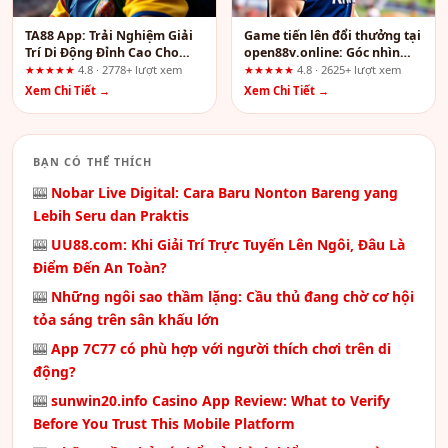
TA88 App: Trải Nghiệm Giải
Game tiến lên đổi thưởng tại
Trí Di Động Đỉnh Cao Cho
open88v.online: Góc nhìn
Người Việt
thực tế từ người chơi lâu
★★★★★
4.8 · 2778+ lượt xem
★★★★★
4.8 · 2625+ lượt xem
năm
Xem Chi Tiết →
Xem Chi Tiết →
BẠN CÓ THỂ THÍCH
🎰
Nobar Live Digital: Cara Baru Nonton Bareng yang
Lebih Seru dan Praktis
🎰
UU88.com: Khi Giải Trí Trực Tuyến Lên Ngôi, Đâu Là
Điểm Đến An Toàn?
🎰
Những ngôi sao thầm lặng: Cầu thủ đang chờ cơ hội
tỏa sáng trên sân khấu lớn
🎰
App 7C77 có phù hợp với người thích chơi trên di
động?
🎰
sunwin20.info Casino App Review: What to Verify
Before You Trust This Mobile Platform