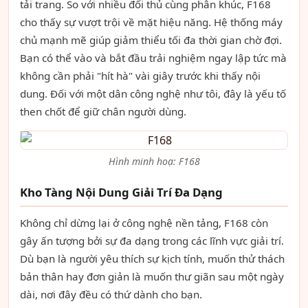
tải trang. So với nhiều đối thủ cùng phân khúc, F168
cho thấy sự vượt trội về mặt hiệu năng. Hệ thống máy
chủ mạnh mẽ giúp giảm thiểu tối đa thời gian chờ đợi.
Bạn có thể vào và bắt đầu trải nghiệm ngay lập tức mà
không cần phải "hít hà" vài giây trước khi thấy nội
dung. Đối với một dân công nghệ như tôi, đây là yếu tố
then chốt để giữ chân người dùng.
Hình minh hoạ: F168
Kho Tàng Nội Dung Giải Trí Đa Dạng
Không chỉ dừng lại ở công nghệ nền tảng, F168 còn
gây ấn tượng bởi sự đa dạng trong các lĩnh vực giải trí.
Dù bạn là người yêu thích sự kịch tính, muốn thử thách
bản thân hay đơn giản là muốn thư giãn sau một ngày
dài, nơi đây đều có thứ dành cho bạn.