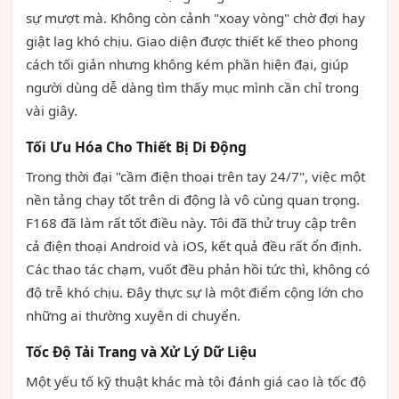
sự mượt mà. Không còn cảnh "xoay vòng" chờ đợi hay
giật lag khó chịu. Giao diện được thiết kế theo phong
cách tối giản nhưng không kém phần hiện đại, giúp
người dùng dễ dàng tìm thấy mục mình cần chỉ trong
vài giây.
Tối Ưu Hóa Cho Thiết Bị Di Động
Trong thời đại "cầm điện thoại trên tay 24/7", việc một
nền tảng chạy tốt trên di động là vô cùng quan trọng.
F168 đã làm rất tốt điều này. Tôi đã thử truy cập trên
cả điện thoại Android và iOS, kết quả đều rất ổn định.
Các thao tác chạm, vuốt đều phản hồi tức thì, không có
độ trễ khó chịu. Đây thực sự là một điểm cộng lớn cho
những ai thường xuyên di chuyển.
Tốc Độ Tải Trang và Xử Lý Dữ Liệu
Một yếu tố kỹ thuật khác mà tôi đánh giá cao là tốc độ