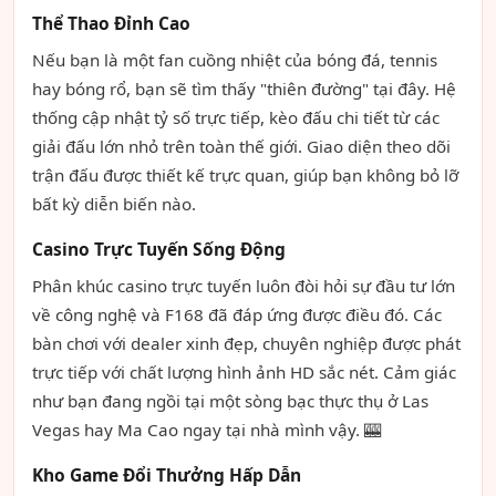
Thể Thao Đỉnh Cao
Nếu bạn là một fan cuồng nhiệt của bóng đá, tennis
hay bóng rổ, bạn sẽ tìm thấy "thiên đường" tại đây. Hệ
thống cập nhật tỷ số trực tiếp, kèo đấu chi tiết từ các
giải đấu lớn nhỏ trên toàn thế giới. Giao diện theo dõi
trận đấu được thiết kế trực quan, giúp bạn không bỏ lỡ
bất kỳ diễn biến nào.
Casino Trực Tuyến Sống Động
Phân khúc casino trực tuyến luôn đòi hỏi sự đầu tư lớn
về công nghệ và F168 đã đáp ứng được điều đó. Các
bàn chơi với dealer xinh đẹp, chuyên nghiệp được phát
trực tiếp với chất lượng hình ảnh HD sắc nét. Cảm giác
như bạn đang ngồi tại một sòng bạc thực thụ ở Las
Vegas hay Ma Cao ngay tại nhà mình vậy. 🎰
Kho Game Đổi Thưởng Hấp Dẫn