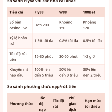
So sánh Fly88 với các nhà cái khác
Tiêu chí
Fly88
W88
188Bet
Số bàn
Khoảng
Khoảng
Hơn 200
casino live
150
120
Tỷ lệ hoàn
1.5% tối đa
0.8% tối đa
0.5% tối đa
trả
Tốc độ rút
15-30 phút
30-60 phút
1-2 giờ
tiền
Khuyến mãi
100% lên
50% lên
30% lên
nạp đầu
đến 5 triệu
đến 3 triệu
đến 2 triệu
So sánh phương thức nạp/rút tiền
Tốc
Phí
Tốc độ
Hạn mức
Phương thức
độ
giao
rút
tối thiểu
nạp
dịch