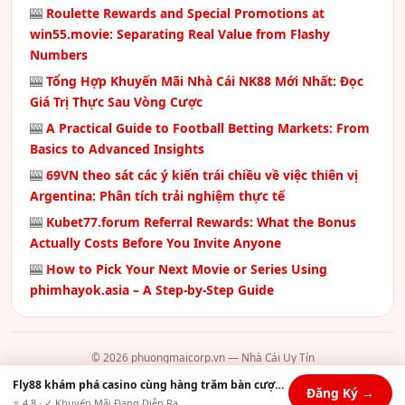
🎰
Roulette Rewards and Special Promotions at
win55.movie: Separating Real Value from Flashy
Numbers
🎰
Tổng Hợp Khuyến Mãi Nhà Cái NK88 Mới Nhất: Đọc
Giá Trị Thực Sau Vòng Cược
🎰
A Practical Guide to Football Betting Markets: From
Basics to Advanced Insights
🎰
69VN theo sát các ý kiến trái chiều về việc thiên vị
Argentina: Phân tích trải nghiệm thực tế
🎰
Kubet77.forum Referral Rewards: What the Bonus
Actually Costs Before You Invite Anyone
🎰
How to Pick Your Next Movie or Series Using
phimhayok.asia – A Step-by-Step Guide
© 2026 phuongmaicorp.vn — Nhà Cái Uy Tín
Contact
·
Chính Sách Giao Dịch
·
Chính Sách Hoàn Trả
·
Chính Sách Bảo Mật
·
Fly88 khám phá casino cùng hàng trăm bàn cược – Sân chơi thực chiến cho dân cá cược
Đăng Ký →
Điều Khoản Dịch Vụ
·
Tra Cứu Vé
·
Tất Cả Game
·
Sitemap
⭐ 4.8 · ✓ Khuyến Mãi Đang Diễn Ra