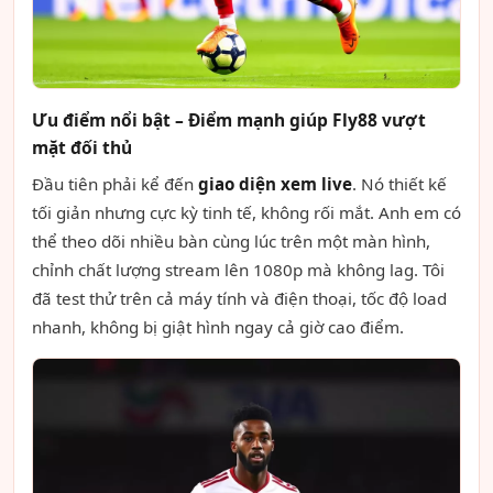
Ưu điểm nổi bật – Điểm mạnh giúp Fly88 vượt
mặt đối thủ
Đầu tiên phải kể đến
giao diện xem live
. Nó thiết kế
tối giản nhưng cực kỳ tinh tế, không rối mắt. Anh em có
thể theo dõi nhiều bàn cùng lúc trên một màn hình,
chỉnh chất lượng stream lên 1080p mà không lag. Tôi
đã test thử trên cả máy tính và điện thoại, tốc độ load
nhanh, không bị giật hình ngay cả giờ cao điểm.