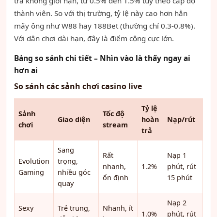
trả không giới hạn, từ 0.5% đến 1.5% tùy theo cấp độ
thành viên. So với thị trường, tỷ lệ này cao hơn hẳn
mấy ông như W88 hay 188Bet (thường chỉ 0.3-0.8%).
Với dân chơi dài hạn, đây là điểm cộng cực lớn.
Bảng so sánh chi tiết – Nhìn vào là thấy ngay ai
hơn ai
So sánh các sảnh chơi casino live
Tỷ lệ
Sảnh
Tốc độ
Giao diện
hoàn
Nạp/rút
chơi
stream
trả
Sang
Rất
Nạp 1
Evolution
trọng,
nhanh,
1.2%
phút, rút
Gaming
nhiều góc
ổn định
15 phút
quay
Nạp 2
Sexy
Trẻ trung,
Nhanh, ít
1.0%
phút, rút