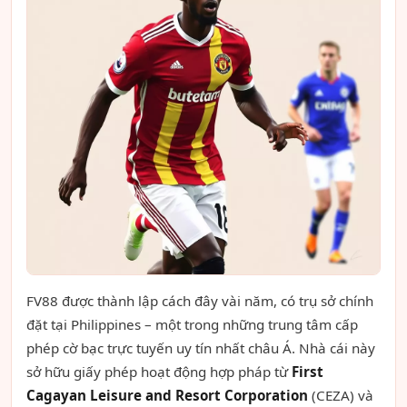
FV88 được thành lập cách đây vài năm, có trụ sở chính
đặt tại Philippines – một trong những trung tâm cấp
phép cờ bạc trực tuyến uy tín nhất châu Á. Nhà cái này
sở hữu giấy phép hoạt động hợp pháp từ
First
Cagayan Leisure and Resort Corporation
(CEZA) và