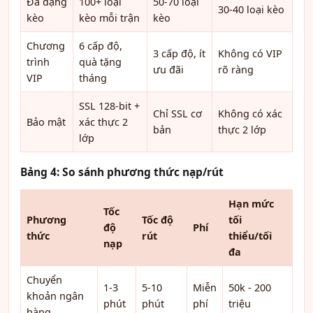
Đa dạng
100+ loại
50-70 loại
30-40 loại kèo
kèo
kèo mỗi trận
kèo
Chương
6 cấp độ,
3 cấp độ, ít
Không có VIP
trình
quà tặng
ưu đãi
rõ ràng
VIP
tháng
SSL 128-bit +
Chỉ SSL cơ
Không có xác
Bảo mật
xác thực 2
bản
thực 2 lớp
lớp
Bảng 4: So sánh phương thức nạp/rút
Hạn mức
Tốc
Phương
Tốc độ
tối
độ
Phí
thức
rút
thiểu/tối
nạp
đa
Chuyển
1-3
5-10
Miễn
50k - 200
khoản ngân
phút
phút
phí
triệu
hàng