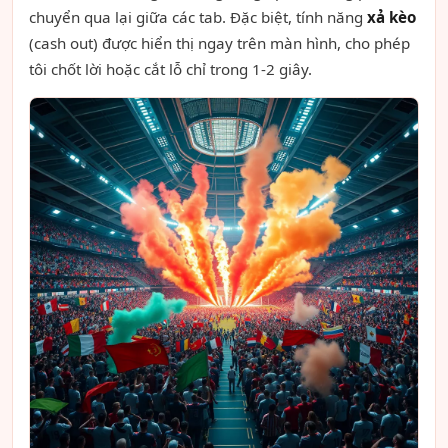
chuyển qua lại giữa các tab. Đặc biệt, tính năng
xả kèo
(cash out) được hiển thị ngay trên màn hình, cho phép
tôi chốt lời hoặc cắt lỗ chỉ trong 1-2 giây.