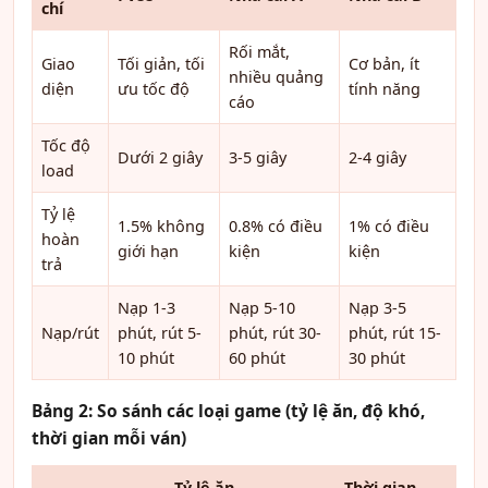
chí
Rối mắt,
Giao
Tối giản, tối
Cơ bản, ít
nhiều quảng
diện
ưu tốc độ
tính năng
cáo
Tốc độ
Dưới 2 giây
3-5 giây
2-4 giây
load
Tỷ lệ
1.5% không
0.8% có điều
1% có điều
hoàn
giới hạn
kiện
kiện
trả
Nạp 1-3
Nạp 5-10
Nạp 3-5
Nạp/rút
phút, rút 5-
phút, rút 30-
phút, rút 15-
10 phút
60 phút
30 phút
Bảng 2: So sánh các loại game (tỷ lệ ăn, độ khó,
thời gian mỗi ván)
Tỷ lệ ăn
Thời gian