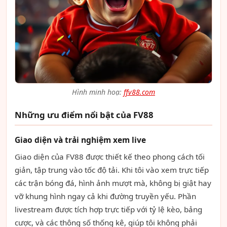
Hình minh hoạ:
ffv88.com
Những ưu điểm nổi bật của FV88
Giao diện và trải nghiệm xem live
Giao diện của FV88 được thiết kế theo phong cách tối
giản, tập trung vào tốc độ tải. Khi tôi vào xem trực tiếp
các trận bóng đá, hình ảnh mượt mà, không bị giật hay
vỡ khung hình ngay cả khi đường truyền yếu. Phần
livestream được tích hợp trực tiếp với tỷ lệ kèo, bảng
cược, và các thông số thống kê, giúp tôi không phải