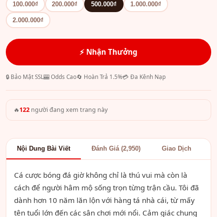
100.000₫
200.000₫
500.000₫
1.000.000₫
2.000.000₫
⚡ Nhận Thưởng
🔒 Bảo Mật SSL
🎰 Odds Cao
🔄 Hoàn Trả 1.5%
💳 Đa Kênh Nạp
🔥
122
người đang xem trang này
Nội Dung Bài Viết
Đánh Giá (2,950)
Giao Dịch
Cá cược bóng đá giờ không chỉ là thú vui mà còn là
cách để người hâm mộ sống trọn từng trận cầu. Tôi đã
dành hơn 10 năm lăn lộn với hàng tá nhà cái, từ mấy
tên tuổi lớn đến các sân chơi mới nổi. Cảm giác chung