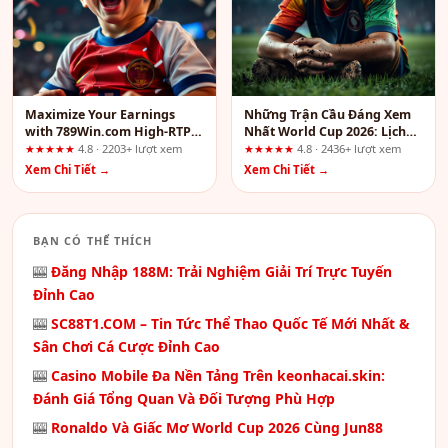
Maximize Your Earnings
Những Trận Cầu Đáng Xem
with 789Win.com High-RTP
Nhất World Cup 2026: Lịch
Slot Collection
Sử Sắp Được Viết Lại
★★★★★
4.8 · 2203+ lượt xem
★★★★★
4.8 · 2436+ lượt xem
Xem Chi Tiết →
Xem Chi Tiết →
BẠN CÓ THỂ THÍCH
🎰
Đăng Nhập 188M: Trải Nghiệm Giải Trí Trực Tuyến
Đỉnh Cao
🎰
SC88T1.COM – Tin Tức Thể Thao Quốc Tế Mới Nhất &
Sân Chơi Cá Cược Đỉnh Cao
🎰
Casino Mobile Đa Nền Tảng Trên keonhacai.skin:
Đánh Giá Tổng Quan Và Đối Tượng Phù Hợp
🎰
Ronaldo Và Giấc Mơ World Cup 2026 Cùng Jun88