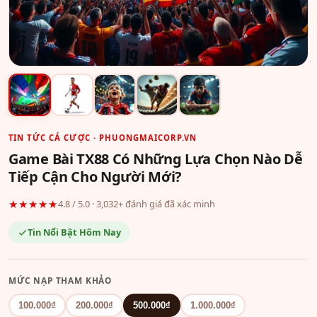
TIN TỨC CÁ CƯỢC · PHUONGMAICORP.VN
Game Bài TX88 Có Những Lựa Chọn Nào Dễ
Tiếp Cận Cho Người Mới?
★★★★★
4.8 / 5.0 · 3,032+ đánh giá đã xác minh
Tin Nổi Bật Hôm Nay
MỨC NẠP THAM KHẢO
100.000₫
200.000₫
500.000₫
1.000.000₫