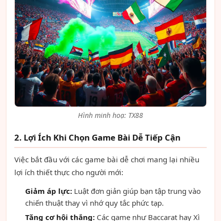
Hình minh hoạ: TX88
2. Lợi Ích Khi Chọn Game Bài Dễ Tiếp Cận
Việc bắt đầu với các game bài dễ chơi mang lại nhiều
lợi ích thiết thực cho người mới:
Giảm áp lực:
Luật đơn giản giúp bạn tập trung vào
chiến thuật thay vì nhớ quy tắc phức tạp.
Tăng cơ hội thắng:
Các game như Baccarat hay Xì