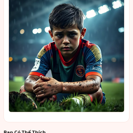
Bạn Có Thể Thích