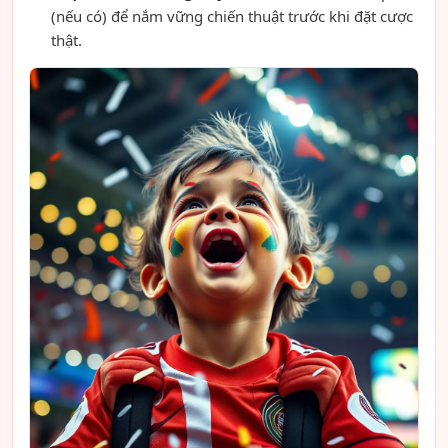
(nếu có) để nắm vững chiến thuật trước khi đặt cược
thật.