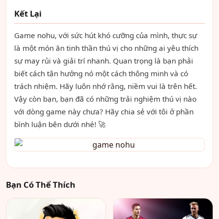
Kết Lại
Game nohu, với sức hút khó cưỡng của mình, thực sự
là một món ăn tinh thần thú vị cho những ai yêu thích
sự may rủi và giải trí nhanh. Quan trọng là bạn phải
biết cách tận hưởng nó một cách thông minh và có
trách nhiệm. Hãy luôn nhớ rằng, niềm vui là trên hết.
Vậy còn bạn, bạn đã có những trải nghiệm thú vị nào
với dòng game này chưa? Hãy chia sẻ với tôi ở phần
bình luận bên dưới nhé! 🚀
Bạn Có Thể Thích