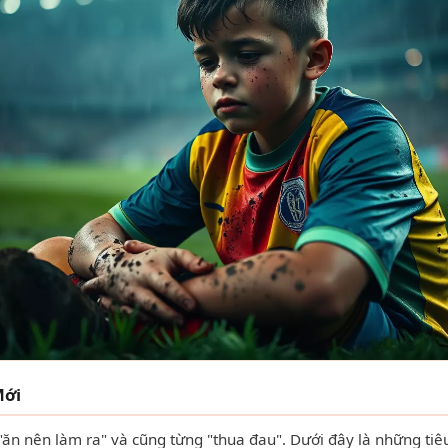
Mới
ăn nên làm ra" và cũng từng "thua đau". Dưới đây là những tiêu