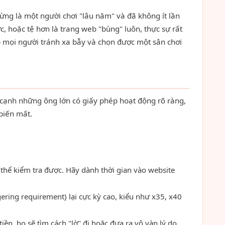
ừng là một người chơi "lâu năm" và đã không ít lần
c, hoặc tệ hơn là trang web "bùng" luôn, thực sự rất
mọi người tránh xa bẫy và chọn được một sân chơi
ên cạnh những ông lớn có giấy phép hoạt động rõ ràng,
biến mất.
hể kiểm tra được. Hãy dành thời gian vào website
ring requirement) lại cực kỳ cao, kiểu như x35, x40
iền, họ sẽ tìm cách "lờ" đi hoặc đưa ra vô vàn lý do.