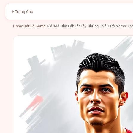
Trang Chủ
Home
›
Tất Cả Game
›
Giải Mã Nhà Cái: Lật Tẩy Những Chiêu Trò &amp; Cá