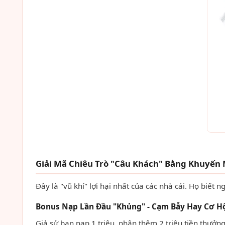
Giải Mã Chiêu Trò "Câu Khách" Bằng Khuyến 
Đây là "vũ khí" lợi hại nhất của các nhà cái. Họ biết n
Bonus Nạp Lần Đầu "Khủng" - Cạm Bẫy Hay Cơ H
Giả sử bạn nạp 1 triệu, nhận thêm 2 triệu tiền thưởn