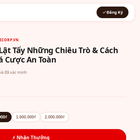
Đăng Ký
ICORP.VN
 Lật Tẩy Những Chiêu Trò & Cách
á Cược An Toàn
 giá đã xác minh
000₫
1.000.000₫
2.000.000₫
⚡ Nhận Thưởng