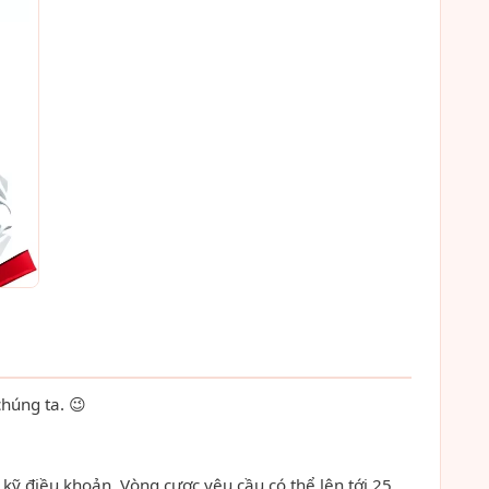
chúng ta. 😉
 kỹ điều khoản. Vòng cược yêu cầu có thể lên tới 25