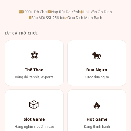
🎰
1000+ Trò Chơi
🏦
Nạp Rút Đa Kênh
🌐
Link Vào Ổn Định
🔒
Bảo Mật SSL 256-bit
✅
Giao Dịch Minh Bạch
TẤT CẢ TRÒ CHƠI
⚽
🐎
Thể Thao
Đua Ngựa
Bóng đá, tennis, eSports
Cược đua ngựa
🎲
🔥
Slot Game
Hot Game
Hàng nghìn slot đỉnh cao
Đang thịnh hành