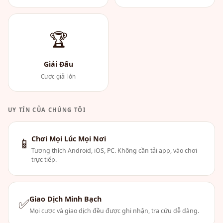
🏆
Giải Đấu
Cược giải lớn
UY TÍN CỦA CHÚNG TÔI
Chơi Mọi Lúc Mọi Nơi
📱
Tương thích Android, iOS, PC. Không cần tải app, vào chơi
trực tiếp.
Giao Dịch Minh Bạch
✅
Mọi cược và giao dịch đều được ghi nhận, tra cứu dễ dàng.