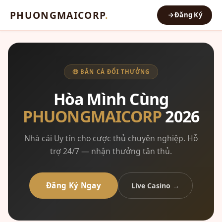
PHUONGMAICORP
.
Đăng Ký
🤑 BẮN CÁ ĐỔI THƯỞNG
Hòa Mình Cùng
PHUONGMAICORP
2026
Nhà cái Uy tín cho cược thủ chuyên nghiệp. Hỗ
trợ 24/7 — nhận thưởng tân thủ.
Đăng Ký Ngay
Live Casino →