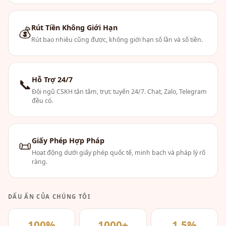
Rút Tiền Không Giới Hạn
💰
Rút bao nhiêu cũng được, không giới hạn số lần và số tiền.
Hỗ Trợ 24/7
📞
Đội ngũ CSKH tận tâm, trực tuyến 24/7. Chat, Zalo, Telegram
đều có.
Giấy Phép Hợp Pháp
📜
Hoạt động dưới giấy phép quốc tế, minh bạch và pháp lý rõ
ràng.
DẤU ẤN CỦA CHÚNG TÔI
100%
1000+
1.5%