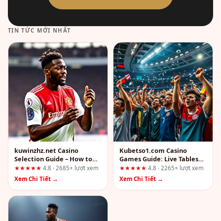
TIN TỨC MỚI NHẤT
kuwinzhz.net Casino
Kubetso1.com Casino
Selection Guide – How to
Games Guide: Live Tables
Match the Virtual Floor to
and Slot Categories for
★★★★★
4.8 · 2685+ lượt xem
★★★★★
4.8 · 2265+ lượt xem
Your Real Budget
First-Time Players
Xem Chi Tiết →
Xem Chi Tiết →