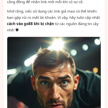
cộng đồng để nhận link mới mỗi khi có sự cố.
Nhớ rằng, việc sử dụng các link giả mạo có thể khiến
bạn gặp rủi ro mất tài khoản. Vì vậy, hãy luôn cập nhật
cách vào go88 khi bị chặn
từ các nguồn đáng tin cậy
nhé! 🛡️