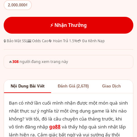
2.000.000₫
⚡ Nhận Thưởng
🔒 Bảo Mật SSL
🎰 Odds Cao
🔄 Hoàn Trả 1.5%
💳 Đa Kênh Nạp
🔥
308
người đang xem trang này
Nội Dung Bài Viết
Đánh Giá (2,678)
Giao Dịch
Bạn có nhớ lần cuối mình nhận được một món quà sinh
nhật thực sự ý nghĩa từ một ứng dụng game là khi nào
không? Với tôi, đó là câu chuyện của tháng trước, khi
vô tình đăng nhập
go88
và thấy hộp quà sinh nhật lấp
lánh hiện ra. Cảm giác bất ngờ và vui sướng ấy thôi