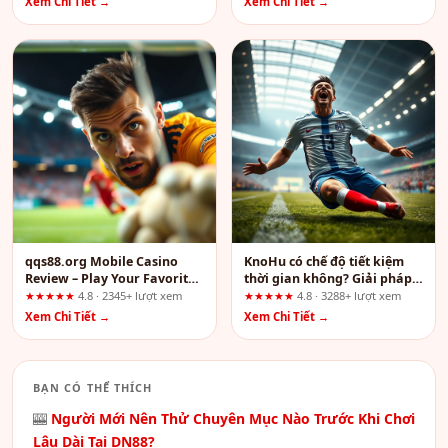
Xem Chi Tiết →
Xem Chi Tiết →
qqs88.org Mobile Casino
KnoHu có chế độ tiết kiệm
Review – Play Your Favorite
thời gian không? Giải pháp
Games Anywhere
cho game thủ bận rộn
★★★★★
4.8 · 2345+ lượt xem
★★★★★
4.8 · 3288+ lượt xem
Xem Chi Tiết →
Xem Chi Tiết →
BẠN CÓ THỂ THÍCH
🎰
Người Mới Nên Thử Chuyên Mục Nào Trước Khi Chơi
Lâu Dài Tại DN88?