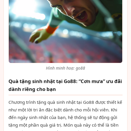
Hình minh hoạ: go88
Quà tặng sinh nhật tại Go88: “Cơn mưa” ưu đãi
dành riêng cho bạn
Chương trình tặng quà sinh nhật tại Go88 được thiết kế
như một lời tri ân đặc biệt dành cho mỗi hội viên. Khi
đến ngày sinh nhật của bạn, hệ thống sẽ tự động gửi
tặng một phần quà giá trị. Món quà này có thể là tiền