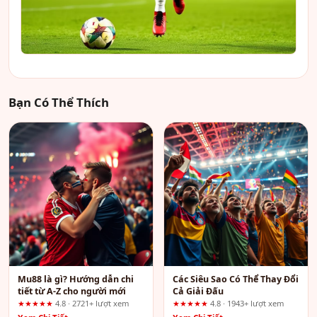
Bạn Có Thể Thích
Mu88 là gì? Hướng dẫn chi
Các Siêu Sao Có Thể Thay Đổi
tiết từ A-Z cho người mới
Cả Giải Đấu
★★★★★
4.8 · 2721+ lượt xem
★★★★★
4.8 · 1943+ lượt xem