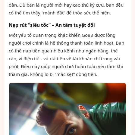
dẫn. Dù bạn là người mới hay cao thủ kỳ cựu, bạn đều
có thể tìm thấy “mảnh đất” để thỏa sức thể hiện.
Nạp rút “siêu tốc” – An tâm tuyệt đối
Một yếu tố quan trọng khác khiến Go88 được lòng
người chơi chính là hệ thống thanh toán linh hoạt. Bạn
có thể nạp tiền qua nhiều kênh như ngân hàng, thẻ
cào, ví điện tử… và rút tiền về tài khoản chỉ trong vài
phút. Điều này giúp người chơi hoàn toàn yên tâm khi
tham gia, không lo bị “mắc kẹt” dòng tiền.