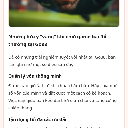
Những lưu ý “vàng” khi chơi game bài đổi
thưởng tại Go88
Để có những trải nghiệm tuyệt vời nhất tại Go88, bạn
cần ghi nhớ một số điều sau đây:
Quản lý vốn thông minh
Đừng bao giờ “all-in” khi chưa chắc chắn. Hãy chia nhỏ
số vốn của mình và đặt cược một cách có kế hoạch.
Việc này giúp bạn kéo dài thời gian chơi và tăng cơ hội
chiến thắng.
Tận dụng tối đa các ưu đãi