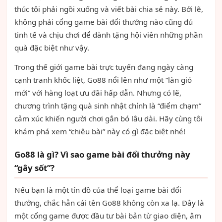
thúc tôi phải ngồi xuống và viết bài chia sẻ này. Bởi lẽ,
không phải cổng game bài đổi thưởng nào cũng đủ
tinh tế và chịu chơi để dành tặng hội viên những phần
quà đặc biệt như vậy.
Trong thế giới game bài trực tuyến đang ngày càng
cạnh tranh khốc liệt, Go88 nổi lên như một “làn gió
mới” với hàng loạt ưu đãi hấp dẫn. Nhưng có lẽ,
chương trình tặng quà sinh nhật chính là “điểm chạm”
cảm xúc khiến người chơi gắn bó lâu dài. Hãy cùng tôi
khám phá xem “chiêu bài” này có gì đặc biệt nhé!
Go88 là gì? Vì sao game bài đổi thưởng này
“gây sốt”?
Nếu bạn là một tín đồ của thể loại game bài đổi
thưởng, chắc hẳn cái tên Go88 không còn xa lạ. Đây là
một cổng game được đầu tư bài bản từ giao diện, âm