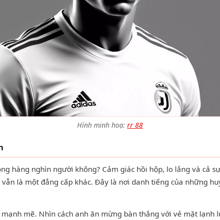
Hình minh hoạ:
rr 88
n
g hàng nghìn người không? Cảm giác hồi hộp, lo lắng và cả sự 
 vẫn là một đẳng cấp khác. Đây là nơi danh tiếng của những huy
g mạnh mẽ. Nhìn cách anh ăn mừng bàn thắng với vẻ mặt lạnh lùn