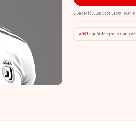
🔒 Bảo Mật SSL
🎰 Odds Cao
🔄 Hoàn Tr
🔥
397
người đang xem trang nà