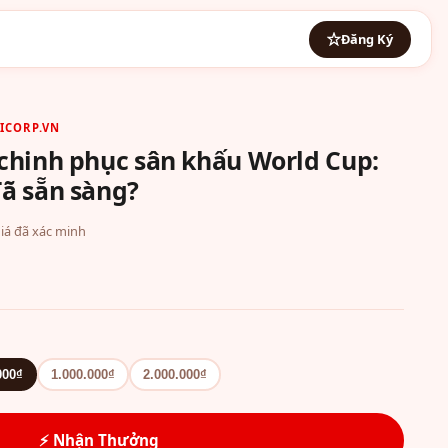
Đăng Ký
ICORP.VN
chinh phục sân khấu World Cup:
ã sẵn sàng?
 giá đã xác minh
000₫
1.000.000₫
2.000.000₫
⚡ Nhận Thưởng