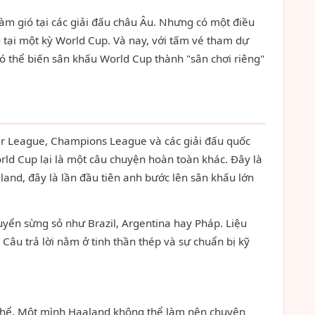
làm gió tại các giải đấu châu Âu. Nhưng có một điều
u tại một kỳ World Cup. Và nay, với tấm vé tham dự
ó thể biến sân khấu World Cup thành "sân chơi riêng"
ier League, Champions League và các giải đấu quốc
ld Cup lại là một câu chuyện hoàn toàn khác. Đây là
land, đây là lần đầu tiên anh bước lên sân khấu lớn
uyển sừng sỏ như Brazil, Argentina hay Pháp. Liệu
 Câu trả lời nằm ở tinh thần thép và sự chuẩn bị kỹ
 thể. Một mình Haaland không thể làm nên chuyện