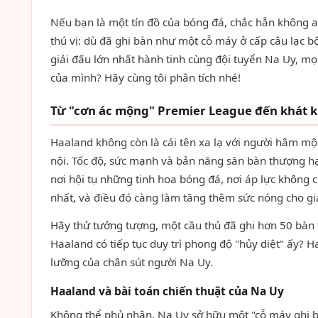
Nếu bạn là một tín đồ của bóng đá, chắc hẳn không ai
thú vị: dù đã ghi bàn như một cỗ máy ở cấp câu lạc b
giải đấu lớn nhất hành tinh cùng đội tuyển Na Uy, mọ
của mình? Hãy cùng tôi phân tích nhé!
Từ "cơn ác mộng" Premier League đến khát k
Haaland không còn là cái tên xa lạ với người hâm mộ
nội. Tốc độ, sức mạnh và bản năng săn bàn thượng hạ
nơi hội tụ những tinh hoa bóng đá, nơi áp lực không c
nhất, và điều đó càng làm tăng thêm sức nóng cho giả
Hãy thử tưởng tượng, một cầu thủ đã ghi hơn 50 bàn 
Haaland có tiếp tục duy trì phong độ "hủy diệt" ấy? H
lưỡng của chân sút người Na Uy.
Haaland và bài toán chiến thuật của Na Uy
Không thể phủ nhận, Na Uy sở hữu một "cỗ máy ghi b