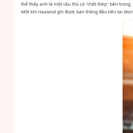
thể thấy anh là một cầu thủ có "chất thép" bên trong
Một khi Haaland ghi được bàn thắng đầu tiên tại Worl