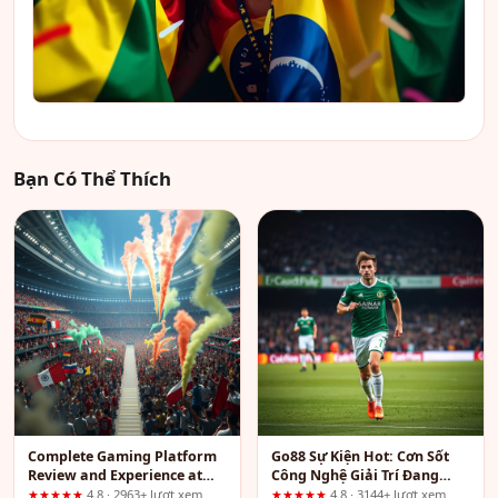
Bạn Có Thể Thích
Complete Gaming Platform
Go88 Sự Kiện Hot: Cơn Sốt
Review and Experience at
Công Nghệ Giải Trí Đang
78winbs.com: What to
Làm Mưa Làm Gió
★★★★★
4.8 · 2963+ lượt xem
★★★★★
4.8 · 3144+ lượt xem