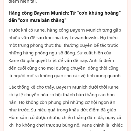
điểm hiện tại.
Hàng công Bayern Munich: Từ "cơn khủng hoảng"
đến "cơn mưa bàn thắng"
Trước khi có Kane, hàng công Bayern Munich từng gặp
nhiều vấn đề sau khi chia tay Lewandowski. Họ thiếu
một trung phong thực thụ, thường xuyên bế tắc trước
những hàng phòng ngự số đông. Sự xuất hiện của
Kane đã giải quyết triệt để vấn đề này. Anh là điểm
đến cuối cùng cho mọi đường chuyền, đồng thời cũng
là người mở ra không gian cho các vệ tinh xung quanh.
Các thống kê cho thấy, Bayern Munich dưới thời Kane
có tỷ lệ chuyển hóa cơ hội thành bàn thắng cao hơn
hẳn. Họ không còn phung phí những cơ hội ngon ăn
như trước. Sự hiệu quả trong khâu dứt điểm đã giúp
Hùm xám có được những chiến thắng đậm đà, ngay cả
khi họ không chơi thực sự bùng nổ. Kane chính là "chiếc