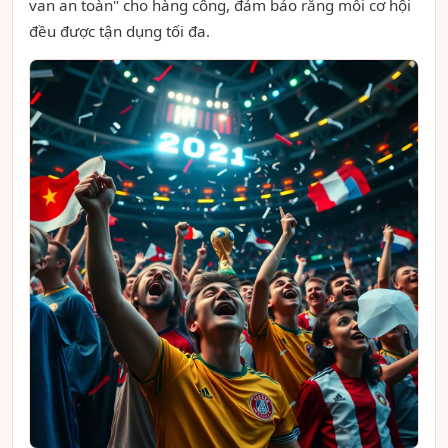
van an toàn" cho hàng công, đảm bảo rằng mỗi cơ hội
đều được tận dụng tối đa.