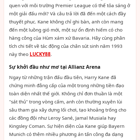
quen với môi trường Premier League có thể tỏa sáng ở
một giải đấu mới? Và câu trả lời đã đến một cách đầy
thuyết phục. Kane không chỉ ghi bàn, anh còn mang
đến một luồng gió mới, một sự ổn định hiếm có cho
hàng công của Hùm xám xứ Bavaria. Hãy cùng phân
tích chi tiết về tác động của chân sút sinh năm 1993
này theo
LUCKY88
.
Sự khởi đầu như mơ tại Allianz Arena
Ngay từ những trận đấu đầu tiên, Harry Kane đã
chứng minh đẳng cấp của một trong những tiền đạo
toàn diện nhất thế giới. Không chỉ đơn thuần là một
"sát thủ" trong vòng cấm, anh còn thường xuyên lùi
sâu tham gia xây dựng lối chơi, tạo khoảng trống cho
các đồng đội như Leroy Sané, Jamal Musiala hay
Kingsley Coman. Sự hiện diện của Kane giúp Bayern
Munich có thêm nhiều phương án tấn công đa dạng