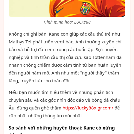
Hình minh hoạ: LUCKY88
Không chỉ ghi bàn, Kane còn giúp các cầu thủ trẻ như
Mathys Tel phát triển vượt bậc. Anh thường xuyên chỉ
bảo và hỗ trợ đàn em trong các buổi tập. Sự chuyên
nghiệp và tinh thần cầu thị của cựu sao Tottenham đã
nhanh chóng chiếm được cảm tình từ ban huấn luyện
đến người hâm mộ. Anh như một "người thầy" thầm
lặng, truyền lửa cho toàn đội.
Nếu bạn muốn tìm hiểu thêm về những phân tích
chuyên sâu và các góc nhìn độc đáo về bóng đá châu
Âu, đừng quên ghé thăm
https://lucky88x.gr.com/
để
cập nhật những thông tin mới nhất.
So sánh với những huyền thoại: Kane có xứng