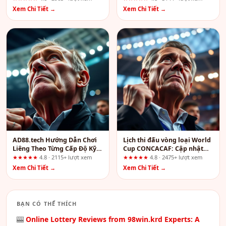
Expect and What to Verify
Xem Chi Tiết →
Xem Chi Tiết →
Yourself
AD88.tech Hướng Dẫn Chơi
Lịch thi đấu vòng loại World
Liêng Theo Từng Cấp Độ Kỹ
Cup CONCACAF: Cập nhật
Năng: Từ Gà Mờ Đến Cao Thủ
mới nhất và những điều cần
★★★★★
4.8 · 2115+ lượt xem
★★★★★
4.8 · 2475+ lượt xem
biết
Xem Chi Tiết →
Xem Chi Tiết →
BẠN CÓ THỂ THÍCH
🎰
Online Lottery Reviews from 98win.krd Experts: A