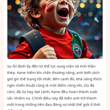
Sự ổn định ấy đến từ thể lực sung mãn và tinh thần
thép. Kane hiếm khi chấn thương nặng, anh biết cách
giữ gìn thể trạng tốt nhất. Bên cạnh đó, khả năng thích
nghi chiến thuật cũng là một điểm cộng lớn. Dù đá
cắm, đá lùi hay dạt cánh, Kane đều hoàn thành xuất
sắc nhiệm vụ. Chính điều này đã biến anh trở thành
một trong những tiền đạo đáng sợ nhất thế giới ở thời