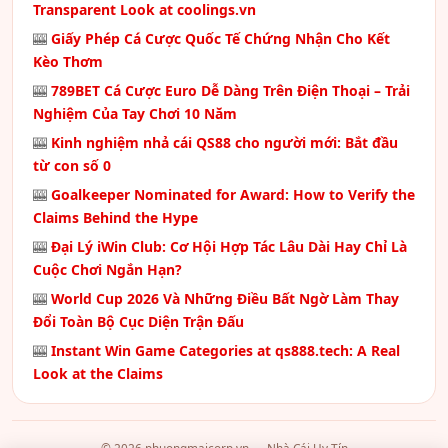
Transparent Look at coolings.vn
🎰
Giấy Phép Cá Cược Quốc Tế Chứng Nhận Cho Kết
Kèo Thơm
🎰
789BET Cá Cược Euro Dễ Dàng Trên Điện Thoại – Trải
Nghiệm Của Tay Chơi 10 Năm
🎰
Kinh nghiệm nhả cái QS88 cho người mới: Bắt đầu
từ con số 0
🎰
Goalkeeper Nominated for Award: How to Verify the
Claims Behind the Hype
🎰
Đại Lý iWin Club: Cơ Hội Hợp Tác Lâu Dài Hay Chỉ Là
Cuộc Chơi Ngắn Hạn?
🎰
World Cup 2026 Và Những Điều Bất Ngờ Làm Thay
Đổi Toàn Bộ Cục Diện Trận Đấu
🎰
Instant Win Game Categories at qs888.tech: A Real
Look at the Claims