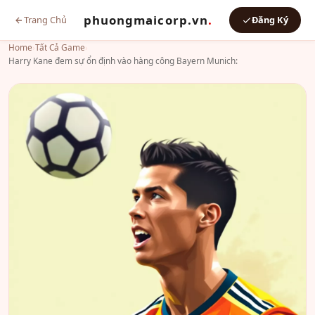
phuongmaicorp.vn
.
Trang Chủ
Đăng Ký
Home
›
Tất Cả Game
›
Harry Kane đem sự ổn định vào hàng công Bayern Munich: