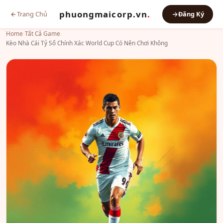
phuongmaicorp.vn
.
Trang Chủ
Đăng Ký
Home
›
Tất Cả Game
›
Kèo Nhà Cái Tỷ Số Chính Xác World Cup Có Nên Chơi Không