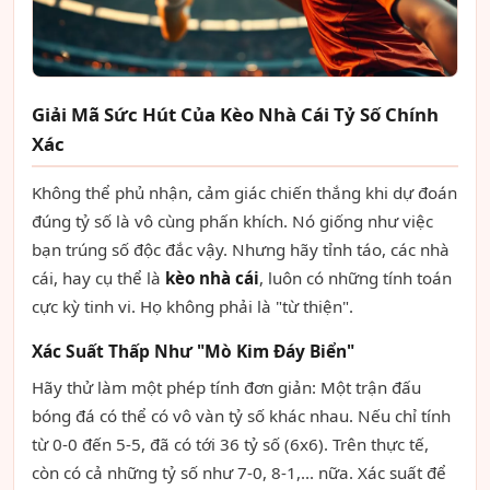
Giải Mã Sức Hút Của Kèo Nhà Cái Tỷ Số Chính
Xác
Không thể phủ nhận, cảm giác chiến thắng khi dự đoán
đúng tỷ số là vô cùng phấn khích. Nó giống như việc
bạn trúng số độc đắc vậy. Nhưng hãy tỉnh táo, các nhà
cái, hay cụ thể là
kèo nhà cái
, luôn có những tính toán
cực kỳ tinh vi. Họ không phải là "từ thiện".
Xác Suất Thấp Như "Mò Kim Đáy Biển"
Hãy thử làm một phép tính đơn giản: Một trận đấu
bóng đá có thể có vô vàn tỷ số khác nhau. Nếu chỉ tính
từ 0-0 đến 5-5, đã có tới 36 tỷ số (6x6). Trên thực tế,
còn có cả những tỷ số như 7-0, 8-1,... nữa. Xác suất để