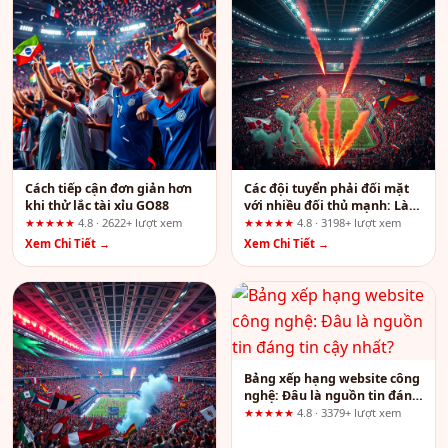
Cách tiếp cận đơn giản hơn
Các đội tuyển phải đối mặt
khi thử lắc tài xỉu GO88
với nhiều đối thủ mạnh: Làm
sao để vượt qua áp lực và
★★★★★
4.8 · 2622+ lượt xem
★★★★★
4.8 · 3198+ lượt xem
tỏa sáng?
Xem Chi Tiết →
Xem Chi Tiết →
Bảng xếp hạng website công
nghệ: Đâu là nguồn tin đáng
tin cậy nhất?
★★★★★
4.8 · 3379+ lượt xem