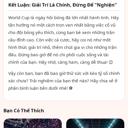
Kết Luận: Giải Trí Là Chính, Đừng Để "Nghiện"
World Cup là ngày hội bóng đá lớn nhất hành tinh. Hãy
tận hưởng nó một cách trọn vẹn nhất bằng việc cổ vũ
cho đội bóng yêu thích, cùng bạn bè xem những trận
cầu đỉnh cao. Còn việc cá cược, hãy coi nó như một
hình thức giải trí nhỏ, thêm chút gia vị cho những trận
đấu. Đừng bao giờ để nó chi phối cuộc sống và tài
chính của bạn. Hãy nhớ, càng ham, càng dễ thua! 😉
Vậy còn bạn, bạn đã bao giờ thử sức với kèo tỷ số chính
xác chưa? Trải nghiệm của bạn thế nào? Hãy chia sẻ ở
phần bình luận bên dưới nhé! ⚽
Bạn Có Thể Thích