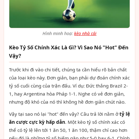
Hình minh hoạ:
kèo nhà cái
Kèo Tỷ Số Chính Xác Là Gì? Vì Sao Nó "Hot" Đến
Vậy?
Trước khi đi vào chi tiết, chúng ta cần hiểu rõ bản chất
của loại kèo này. Đơn giản, bạn phải dự đoán chính xác
tỷ số cuối cùng của trận đấu. Ví dụ: Đức thắng Brazil 2-
1, hay Argentina hòa Pháp 1-1. Nghe có vẻ đơn giản,
nhưng độ khó của nó thì không hề đơn giản chút nào.
Vậy tại sao nó lại "hot" đến vậy? Câu trả lời nằm ở
tỷ lệ
ăn cược cực kỳ hấp dẫn
. Một kèo tỷ số chính xác có
thể có tỷ lệ lên tới 1 ăn 50, 1 ăn 100, thậm chí cao hơn
nếu đó là những tỷ số hiếm gặp như 5-0 hay 6-1. Chính