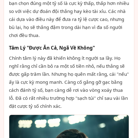
bạn chọn đúng một tỷ số là cực kỳ thấp, thấp hơn nhiều
so với việc dự đoán đội thắng hay kèo tài xỉu. Các nhà
cái dựa vào điều này để đưa ra tỷ lệ cược cao, nhưng
bù lại, họ sẽ thắng đậm trong dài hạn vì đa số người
chơi đều thua.
Tâm Lý "Được Ăn Cả, Ngã Về Không"
Chính tâm lý này đã khiến không ít người sa lầy. Họ
nghĩ rằng chỉ cần bỏ ra một số tiền nhỏ, nếu thắng sẽ
được gấp trăm lần. Nhưng họ quên mất rằng, cái "nếu"
ấy là cực kỳ mong manh. Càng cố gắng gỡ gạc bằng
cách đánh tỷ số, bạn càng dễ rơi vào vòng xoáy thua
lỗ. Đã có rất nhiều trường hợp "sạch túi" chỉ sau vài lần
đặt cược tỷ số chính xác.