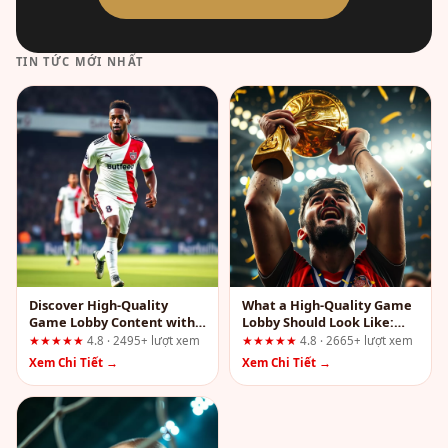
TIN TỨC MỚI NHẤT
Discover High-Quality
What a High-Quality Game
Game Lobby Content with
Lobby Should Look Like:
8kbet1.io: What to Check
Notes on the TK88 Platform
★★★★★
4.8 · 2495+ lượt xem
★★★★★
4.8 · 2665+ lượt xem
Before You Bet
Xem Chi Tiết →
Xem Chi Tiết →