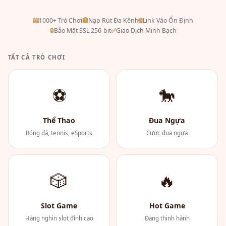
🎰
1000+ Trò Chơi
🏦
Nạp Rút Đa Kênh
🌐
Link Vào Ổn Định
🔒
Bảo Mật SSL 256-bit
✅
Giao Dịch Minh Bạch
TẤT CẢ TRÒ CHƠI
⚽
🐎
Thể Thao
Đua Ngựa
Bóng đá, tennis, eSports
Cược đua ngựa
🎲
🔥
Slot Game
Hot Game
Hàng nghìn slot đỉnh cao
Đang thịnh hành