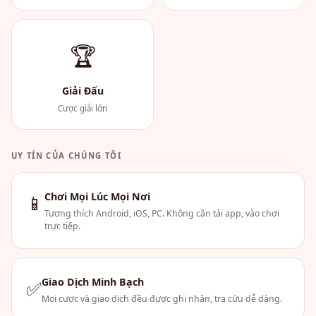
🏆
Giải Đấu
Cược giải lớn
UY TÍN CỦA CHÚNG TÔI
Chơi Mọi Lúc Mọi Nơi
📱
Tương thích Android, iOS, PC. Không cần tải app, vào chơi
trực tiếp.
Giao Dịch Minh Bạch
✅
Mọi cược và giao dịch đều được ghi nhận, tra cứu dễ dàng.