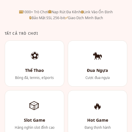
🎰
1000+ Trò Chơi
🏦
Nạp Rút Đa Kênh
🌐
Link Vào Ổn Định
🔒
Bảo Mật SSL 256-bit
✅
Giao Dịch Minh Bạch
TẤT CẢ TRÒ CHƠI
⚽
🐎
Thể Thao
Đua Ngựa
Bóng đá, tennis, eSports
Cược đua ngựa
🎲
🔥
Slot Game
Hot Game
Hàng nghìn slot đỉnh cao
Đang thịnh hành