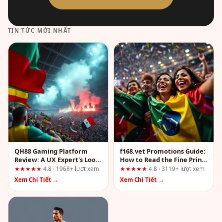
TIN TỨC MỚI NHẤT
QH88 Gaming Platform
f168.vet Promotions Guide:
Review: A UX Expert's Look
How to Read the Fine Print
at Trends, Friction Points,
Before You Claim
★★★★★
4.8 · 1968+ lượt xem
★★★★★
4.8 · 3119+ lượt xem
and Who Belongs
Xem Chi Tiết →
Xem Chi Tiết →