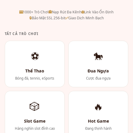
🎰
1000+ Trò Chơi
🏦
Nạp Rút Đa Kênh
🌐
Link Vào Ổn Định
🔒
Bảo Mật SSL 256-bit
✅
Giao Dịch Minh Bạch
TẤT CẢ TRÒ CHƠI
⚽
🐎
Thể Thao
Đua Ngựa
Bóng đá, tennis, eSports
Cược đua ngựa
🎲
🔥
Slot Game
Hot Game
Hàng nghìn slot đỉnh cao
Đang thịnh hành