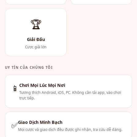
🏆
Giải Đấu
Cược giải lớn
UY TÍN CỦA CHÚNG TÔI
Chơi Mọi Lúc Mọi Nơi
📱
Tương thích Android, iOS, PC. Không cần tải app, vào chơi
trực tiếp.
Giao Dịch Minh Bạch
✅
Mọi cược và giao dịch đều được ghi nhận, tra cứu dễ dàng.