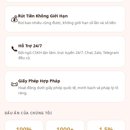
Rút Tiền Không Giới Hạn
💰
Rút bao nhiêu cũng được, không giới hạn số lần và số tiền.
Hỗ Trợ 24/7
📞
Đội ngũ CSKH tận tâm, trực tuyến 24/7. Chat, Zalo, Telegram
đều có.
Giấy Phép Hợp Pháp
📜
Hoạt động dưới giấy phép quốc tế, minh bạch và pháp lý rõ
ràng.
DẤU ẤN CỦA CHÚNG TÔI
100%
1000+
1.5%