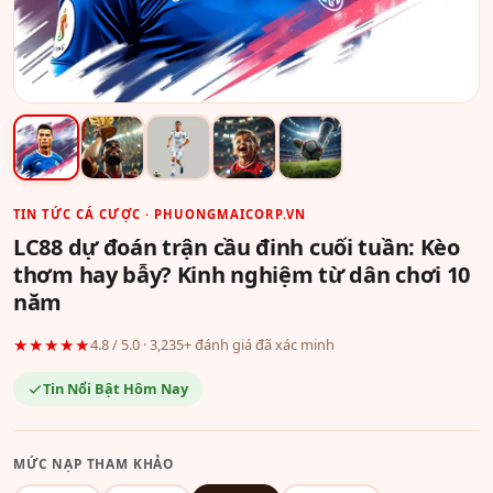
TIN TỨC CÁ CƯỢC · PHUONGMAICORP.VN
LC88 dự đoán trận cầu đinh cuối tuần: Kèo
thơm hay bẫy? Kinh nghiệm từ dân chơi 10
năm
★★★★★
4.8 / 5.0 · 3,235+ đánh giá đã xác minh
Tin Nổi Bật Hôm Nay
MỨC NẠP THAM KHẢO