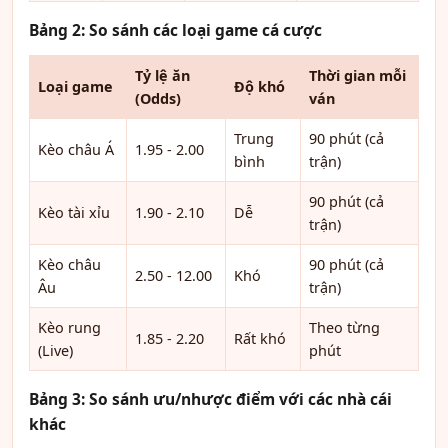
Bảng 2: So sánh các loại game cá cược
Tỷ lệ ăn
Thời gian mỗi
Loại game
Độ khó
(Odds)
ván
Trung
90 phút (cả
Kèo châu Á
1.95 - 2.00
bình
trận)
90 phút (cả
Kèo tài xỉu
1.90 - 2.10
Dễ
trận)
Kèo châu
90 phút (cả
2.50 - 12.00
Khó
Âu
trận)
Kèo rung
Theo từng
1.85 - 2.20
Rất khó
(Live)
phút
Bảng 3: So sánh ưu/nhược điểm với các nhà cái
khác