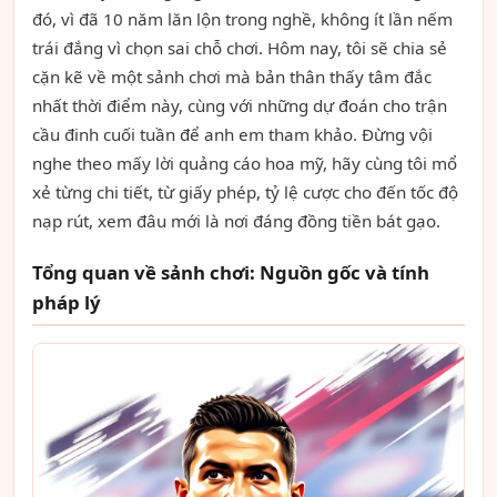
đó, vì đã 10 năm lăn lộn trong nghề, không ít lần nếm
trái đắng vì chọn sai chỗ chơi. Hôm nay, tôi sẽ chia sẻ
cặn kẽ về một sảnh chơi mà bản thân thấy tâm đắc
nhất thời điểm này, cùng với những dự đoán cho trận
cầu đinh cuối tuần để anh em tham khảo. Đừng vội
nghe theo mấy lời quảng cáo hoa mỹ, hãy cùng tôi mổ
xẻ từng chi tiết, từ giấy phép, tỷ lệ cược cho đến tốc độ
nạp rút, xem đâu mới là nơi đáng đồng tiền bát gạo.
Tổng quan về sảnh chơi: Nguồn gốc và tính
pháp lý