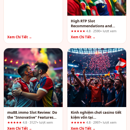
High RTP Slot
Recommendations and
Reviews at w88-km.com
★★★★★
4.8 · 2590+ lượt xem
Xem Chi Tiết →
Xem Chi Tiết →
mu88.immo Slot Review: Do
Kinh nghiệm chơi casino tiết
the "Innovative" Features
kiệm vốn tại
Hold Up to Scrutiny?
789betcom89.com
★★★★★
4.8 · 3127+ lượt xem
★★★★★
4.8 · 2997+ lượt xem
Xem Chi Tiết →
Xem Chi Tiết →