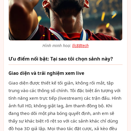
Hình minh hoạ:
llc88tech
Ưu điểm nổi bật: Tại sao tôi chọn sảnh này?
Giao diện và trải nghiệm xem live
Giao diện được thiết kế tối giản, không rối mắt, tập
trung vào các thông số chính. Tôi đặc biệt ấn tượng với
tính năng xem trực tiếp (livestream) các trận đấu. Hình
ảnh full HD, không giật lag, âm thanh đồng bộ. Khi
đang theo dõi một pha bóng quyết định, anh em sẽ
thấy sự khác biệt rõ rệt so với các sảnh khác chỉ dùng
đồ họa 3D giả lập. Mọi thao tác đặt cược, xả kèo đều